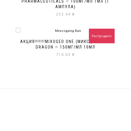
PHARMACEUTICALS — 100МГ/МЛ 1МЛ (1
АМПУЛА)
253.44
₴
Распродано
АКЦИЯ!!!!!!!MIXOGED ONE (МИКС ) GOLDEN
DRAGON — 150МГ/МЛ 10МЛ
716.63
₴