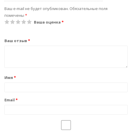
Ваш e-mail не будет опубликован.
Обязательные поля
помечены
*
1
2
3
4
5
Ваша оценка
*
Ваш отзыв
*
Имя
*
Email
*