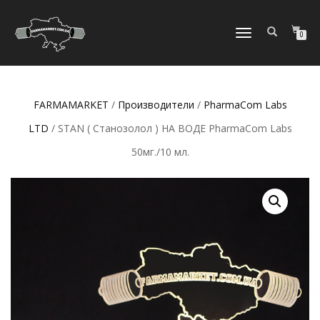
ПЕРЕКЛЮЧИТЬ
0
НАВИГАЦИЮ
FARMAMARKET
/
Производители
/
PharmaCom Labs
LTD
/ STAN ( Станозолол ) НА ВОДЕ PharmaCom Labs
50мг./10 мл.