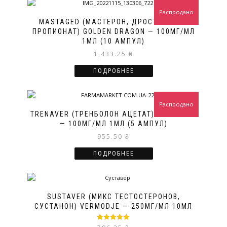
Распродано
MASTAGED (МАСТЕРОН, ДРОСТАНОЛОН
ПРОПИОНАТ) GOLDEN DRAGON — 100МГ/МЛ
1МЛ (10 АМПУЛ)
1,433.25
₴
ПОДРОБНЕЕ
Распродано
TRENAVER (ТРЕНБОЛОН АЦЕТАТ) VERMODJE
— 100МГ/МЛ 1МЛ (5 АМПУЛ)
955.50
₴
ПОДРОБНЕЕ
SUSTAVER (МИКС ТЕСТОСТЕРОНОВ,
СУСТАНОН) VERMODJE — 250МГ/МЛ 10МЛ
Оценка
5.00