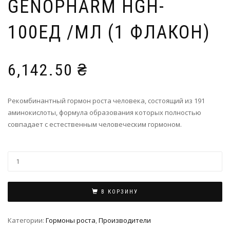
GENOPHARM HGH-
100ЕД /МЛ (1 ФЛАКОН)
6,142.50
₴
Рекомбинантный гормон роста человека, состоящий из 191
аминокислоты, формула образования которых полностью
совпадает с естественным человеческим гормоном.
В КОРЗИНУ
Категории:
Гормоны роста
,
Производители