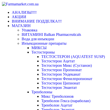
Переключить
АНАЛИЗЫ!!!!
навигацию
АКЦИИ
ВНИМАНИЕ ПОДДЕЛКА!!!
МАГАЗИН
Упаковка
ВИТАМИНІ Balkan Pharmaceuticals
Вода для инъекции
Инъeкциoнныe препараты
МИКСЫ
Тестостероны
ТЕСТОСТЕРОН (AQUATEST SUSP)
Тестостерон Ацетат
Тестостерон Микс (Сустанон)
Тестостерон Пропионат
Тестостерон Ундеканат
Тестостерон Фенилпропионат
Тестостерон Ципионат
Тестостерон Энантат
Тренболоны
Микс Тренболонов
Тренболон Гекса (параболан)
Тренболон Ацетат
Тренболон Энантат