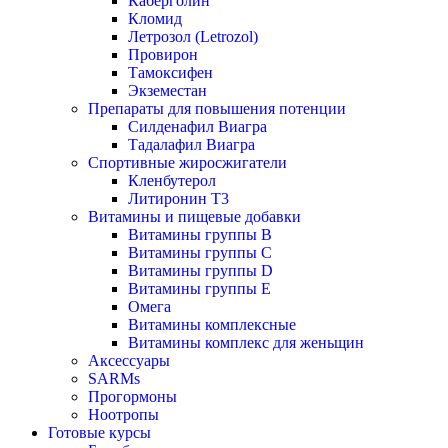
Каберголин
Кломид
Летрозол (Letrozol)
Провирон
Тамоксифен
Экземестан
Препараты для повышения потенции
Силденафил Виагра
Тадалафил Виагра
Спортивные жиросжигатели
Кленбутерол
Литиронин Т3
Витамины и пищевые добавки
Витамины группы В
Витамины группы С
Витамины группы D
Витамины группы Е
Омега
Витамины комплексные
Витамины комплекс для женьщин
Аксессуары
SARMs
Прогормоны
Ноотропы
Готовые курсы