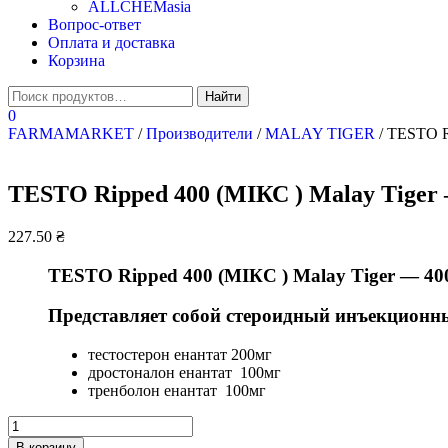
ALLCHEMasia
Вопрос-ответ
Оплата и доставка
Корзина
0
FARMAMARKET
/
Производители
/
MALAY TIGER
/ TESTO R
TESTO Ripped 400 (МІКС ) Malay Tiger 
227.50
₴
TESTO Ripped 400 (МІКС ) Malay Tiger — 40
Представляет собой стероидный инъекционны
тестостерон енантат 200мг
дростоналон енантат 100мг
тренболон енантат 100мг
Количество
TESTO
В корзину