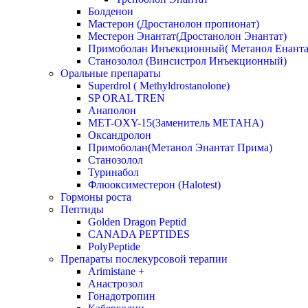
Болденон
Мастерон (Дростанолон пропионат)
Местерон Энантат(Дростанолон Энантат)
Примоболан Инъекционный( Метанол Енанта
Станозолол (Винсистрол Инъекционный)
Оральные препараты
Superdrol ( Methyldrostanolone)
SP ORAL TREN
Анаполон
MET-OXY-15(Заменитель МЕТАНА)
Оксандролон
Примоболан(Метанол Энантат Прима)
Станoзолол
Туринабол
Флюоксиместерон (Halotest)
Гормоны роста
Пептиды
Golden Dragon Peptid
CANADA PEPTIDES
PolyPeptide
Препараты послекурсовой терапии
Arimistane +
Анастрозол
Гонадотропин