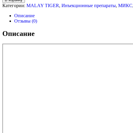
Ripped
Категории:
MALAY TIGER
,
Инъeкциoнныe препараты
,
МИКС
400
(МІКС
Описание
)
Отзывы (0)
Malay
Tiger
Описание
-
400мг/
мл/
1
ампула