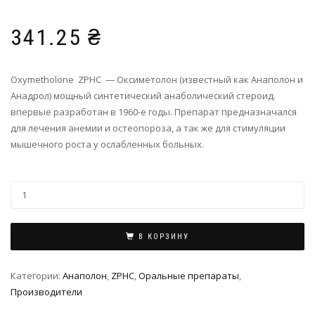
341.25
₴
Oxymetholone ZPHC — Оксиметолон (известный как Анаполон и
Анадрол) мощный синтетический анаболический стероид.
впервые разработан в 1960-е годы. Препарат предназначался
для лечения анемии и остеопороза, а так же для стимуляции
мышечного роста у ослабленных больных.
В КОРЗИНУ
Категории:
Анаполон
,
ZPHC
,
Оральные препараты
,
Производители