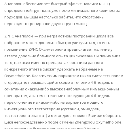
Анаполон обеспечивает быстрый эффект накачки мышц
определенной группы, и, уже после минимального количества
подходов, мышцы настолько забиты, что спортсмены
переходят к тренировке других групп мышц.
ZPHC Анаполон — при неграмотном построении цикла все
набранное может довольно быстро улетучиться, то есть
применение ZPHC Оксиметолона предполагает наличие у
атлета довольно большого опыта циклирования и понимания
того, на каких именно препаратах организм данного
конкретного атлета сможет удержать набранные на
Oxymetholone. Классическим вариантом цикла считается прием
стероида по повышающейся схеме в течение 4-6 недель в
сочетании с каким-либо высокоанаболичным инъекционным
препаратом, а затем в течение последующих 4-6 недель
переключение на какой-либо из вариантов мощного
инъекционного тестостерона (сустанон, омнадрен,
тестостерона энантат) и метандростенолон. Если же оборвать
цикл непосредственно после отмены Zhengzhou Oxymetholone,
тело довольно быстро вернется к исходной форме.