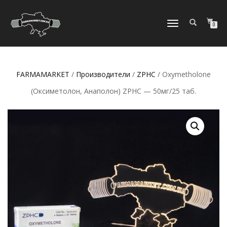
ПЕРЕКЛЮЧИТЬ
0
НАВИГАЦИЮ
FARMAMARKET
/
Производители
/
ZPHC
/ Oxymetholone
(Оксиметолон, Анаполон) ZPHC — 50мг/25 таб.