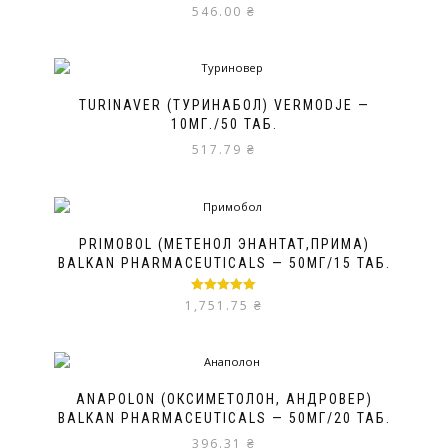
546.00
₴
TURINAVER (ТУРИНАБОЛ) VERMODJE —
10МГ./50 ТАБ.
517.79
₴
PRIMOBOL (МЕТЕНОЛ ЭНАНТАТ,ПРИМА)
BALKAN PHARMACEUTICALS — 50МГ/15 ТАБ.
Оценка
5.00
1,751.75
₴
из 5
ANAPOLON (ОКСИМЕТОЛОН, АНДРОВЕР)
BALKAN PHARMACEUTICALS — 50МГ/20 ТАБ.
396.31
₴