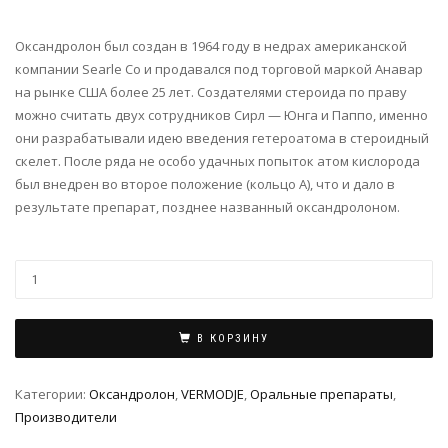
Оксандролон был создан в 1964 году в недрах американской
компании Searle Со и продавался под торговой маркой Анавар
на рынке США более 25 лет. Создателями стероида по праву
можно считать двух сотрудников Сирл — Юнга и Паппо, именно
они разрабатывали идею введения гетероатома в стероидный
скелет. После ряда не особо удачных попыток атом кислорода
был внедрен во второе положение (кольцо А), что и дало в
результате препарат, позднее названный оксандролоном.
В КОРЗИНУ
Категории:
Оксандролон
,
VERMODJE
,
Оральные препараты
,
Производители