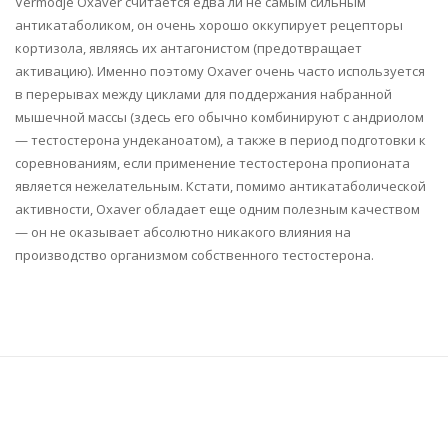
Vermodje Oxaver считается едва ли не самым сильным
антикатаболиком, он очень хорошо оккупирует рецепторы
кортизола, являясь их антагонистом (предотвращает
активацию). Именно поэтому Oxaver очень часто используется
в перерывах между циклами для поддержания набранной
мышечной массы (здесь его обычно комбинируют с андриолом
— тестостерона ундеканоатом), а также в период подготовки к
соревнованиям, если применение тестостерона пропионата
является нежелательным. Кстати, помимо антикатаболической
активности, Oxaver обладает еще одним полезным качеством
— он не оказывает абсолютно никакого влияния на
производство организмом собственного тестостерона.