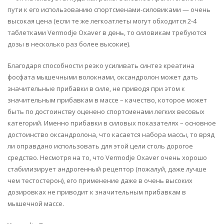
пути к его использованию спортсменами-силовиками — очень
высокая цена (если те же легкоатлеты могут обходится 2-4
таблетками Vermodje Oxaver в день, то силовикам требуются
дозы в несколько раз более высокие).
Благодаря способности резко усиливать синтез креатина
фосфата мышечными волокнами, оксандролон может дать
значительные прибавки в силе, не приводя при этом к
значительным прибавкам в массе – качество, которое может
быть по достоинству оценено спортсменами легких весовых
категорий. Именно прибавки в силовых показателях – основное
достоинство оксандролона, что касается набора массы, то вряд
ли оправдано использовать для этой цели столь дорогое
средство. Несмотря на то, что Vermodje Oxaver очень хорошо
стабилизирует андрогенный рецептор (пожалуй, даже лучше
чем тестостерон), его применение даже в очень высоких
дозировках не приводит к значительным прибавкам в
мышечной массе.