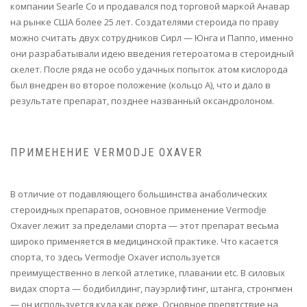
компании Searle Со и продавался под торговой маркой Анавар
на рынке США более 25 лет. Создателями стероида по праву
можно считать двух сотрудников Сирл — Юнга и Паппо, именно
они разрабатывали идею введения гетероатома в стероидный
скелет. После ряда не особо удачных попыток атом кислорода
был внедрен во второе положение (кольцо А), что и дало в
результате препарат, позднее названный оксандролоном.
ПРИМЕНЕНИЕ VERMODJE OXAVER
В отличие от подавляющего большинства анаболических
стероидных препаратов, основное применение Vermodje
Oxaver лежит за пределами спорта — этот препарат весьма
широко применяется в медицинской практике. Что касается
спорта, то здесь Vermodje Oxaver используется
преимущественно в легкой атлетике, плавании etc. В силовых
видах спорта — бодибилдинг, пауэрлифтинг, штанга, стронгмен
— он используется куда как реже. Основное препятствие на