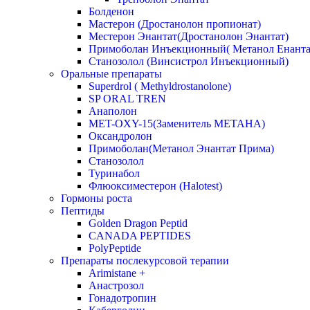
Болденон
Мастерон (Дростанолон пропионат)
Местерон Энантат(Дростанолон Энантат)
Примоболан Инъекционный( Метанол Енанта
Станозолол (Винсистрол Инъекционный)
Оральные препараты
Superdrol ( Methyldrostanolone)
SP ORAL TREN
Анаполон
MET-OXY-15(Заменитель МЕТАНА)
Оксандролон
Примоболан(Метанол Энантат Прима)
Станoзолол
Туринабол
Флюоксиместерон (Halotest)
Гормоны роста
Пептиды
Golden Dragon Peptid
CANADA PEPTIDES
PolyPeptide
Препараты послекурсовой терапии
Arimistane +
Анастрозол
Гонадотропин