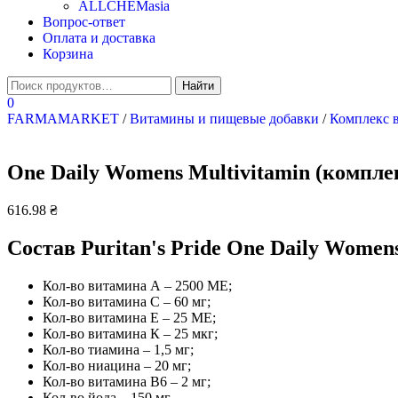
ALLCHEMasia
Вопрос-ответ
Оплата и доставка
Корзина
0
FARMAMARKET
/
Витамины и пищевые добавки
/
Комплекс 
One Daily Womens Multivitamin (комплек
616.98
₴
Состав Puritan's Pride One Daily Womens
Кол-во витамина А – 2500 МЕ;
Кол-во витамина С – 60 мг;
Кол-во витамина Е – 25 МЕ;
Кол-во витамина К – 25 мкг;
Кол-во тиамина – 1,5 мг;
Кол-во ниацина – 20 мг;
Кол-во витамина В6 – 2 мг;
Кол-во йода – 150 мг.