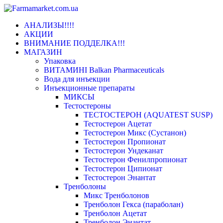
Переключить
АНАЛИЗЫ!!!!
навигацию
АКЦИИ
ВНИМАНИЕ ПОДДЕЛКА!!!
МАГАЗИН
Упаковка
ВИТАМИНІ Balkan Pharmaceuticals
Вода для инъекции
Инъeкциoнныe препараты
МИКСЫ
Тестостероны
ТЕСТОСТЕРОН (AQUATEST SUSP)
Тестостерон Ацетат
Тестостерон Микс (Сустанон)
Тестостерон Пропионат
Тестостерон Ундеканат
Тестостерон Фенилпропионат
Тестостерон Ципионат
Тестостерон Энантат
Тренболоны
Микс Тренболонов
Тренболон Гекса (параболан)
Тренболон Ацетат
Тренболон Энантат