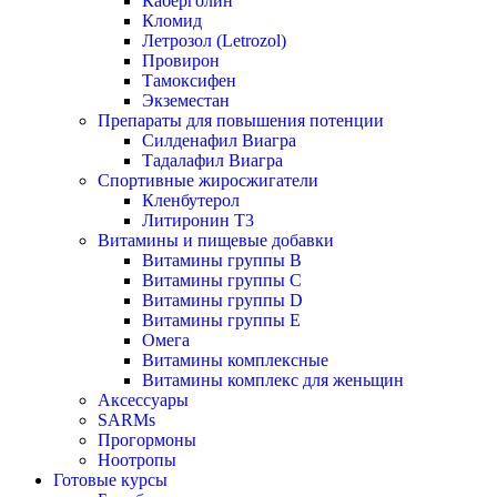
Каберголин
Кломид
Летрозол (Letrozol)
Провирон
Тамоксифен
Экземестан
Препараты для повышения потенции
Силденафил Виагра
Тадалафил Виагра
Спортивные жиросжигатели
Кленбутерол
Литиронин Т3
Витамины и пищевые добавки
Витамины группы В
Витамины группы С
Витамины группы D
Витамины группы Е
Омега
Витамины комплексные
Витамины комплекс для женьщин
Аксессуары
SARMs
Прогормоны
Ноотропы
Готовые курсы