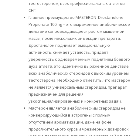
тестостероном, всех профессиональных атлетов
СНГ.
Главное преимущество MASTERON Drostanolone
Propionate 100mg – это выраженное анаболическое
действие сопровождающееся ростом мышечной
массы, после нескольких инъекций препарата.
Дростанолон поднимает эмоциональную
активность, снимает усталость, придает
уверенность с одновременным поднятием боевого
духа атлета, это идентично выраженное действие
всех анаболических стероидов с высоким уровнем
тестостерона. Необходимо отметить, что мастерон
не является универсальным стероидом, препарат
предназначен для решения
узкоспециализированных и конкретных задач.
Мастерон является анаболическим стероидом не
конверсирующийся в эстрогены с полным
отсутствием ароматизации, даже на фоне
продолжительного курса и чрезмерных дозировок.
Именно поэтому культуристы на регулярной основе