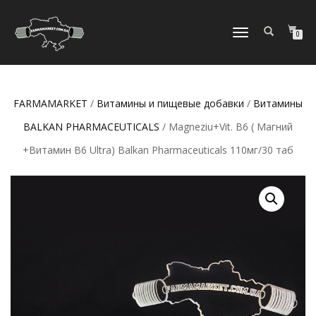
ПЕРЕКЛЮЧИТЬ
0
НАВИГАЦИЮ
FARMAMARKET
/
Витамины и пищевые добавки
/
Витамины
BALKAN PHARMACEUTICALS
/ Magneziu+Vit. B6 ( Магний
+Витамин В6 Ultra) Balkan Pharmaceuticals 110мг/30 таб