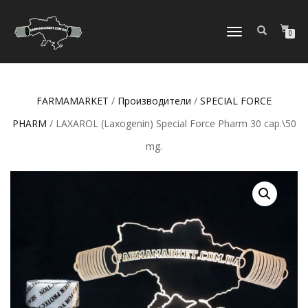
ПЕРЕКЛЮЧИТЬ
0
НАВИГАЦИЮ
FARMAMARKET
/
Производители
/
SPECIAL FORCE
PHARM
/ LAXAROL (Laxogenin) Special Force Pharm 30 cap.\50
mg.