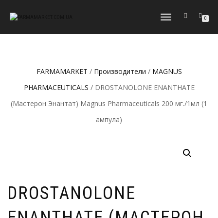
ПЕРЕКЛЮЧИТЬ
0
НАВИГАЦИЮ
FARMAMARKET
/
Производители
/
MAGNUS
PHARMACEUTICALS
/ DROSTANOLONE ENANTHATE
(Мастерон Энантат) Magnus Pharmaceuticals 200 мг./1мл (1
ампула)
DROSTANOLONE
ENANTHATE (МАСТЕРОН