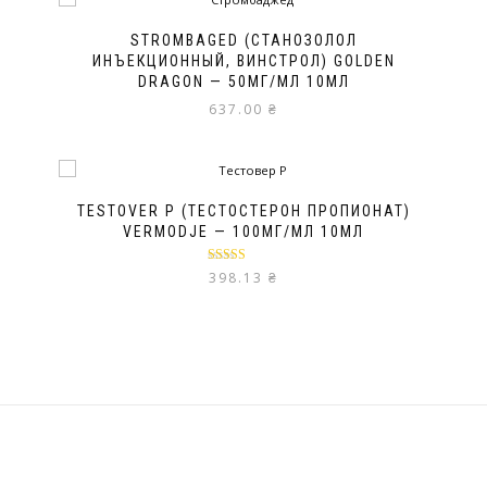
STROMBAGED (СТАНОЗОЛОЛ
ИНЪЕКЦИОННЫЙ, ВИНСТРОЛ) GOLDEN
DRAGON — 50МГ/МЛ 10МЛ
637.00
₴
TESTOVER P (ТЕСТОСТЕРОН ПРОПИОНАТ)
VERMODJE — 100МГ/МЛ 10МЛ
Оценка
5.00
398.13
₴
из 5