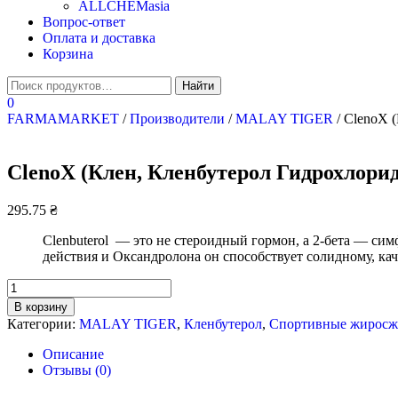
ALLCHEMasia
Вопрос-ответ
Оплата и доставка
Корзина
0
FARMAMARKET
/
Производители
/
MALAY TIGER
/ ClenoX (
ClenoX (Клен, Кленбутерол Гидрохлорид)
295.75
₴
Clenbuterol — это не стероидный гормон, а 2-бета — си
действия и Оксандролона он способствует солидному, к
Количество
ClenoX
В корзину
(Клен,
Категории:
MALAY TIGER
,
Кленбутерол
,
Спортивные жиросж
Кленбутерол
Гидрохлорид)
Описание
Malay
Отзывы (0)
Tiger
-