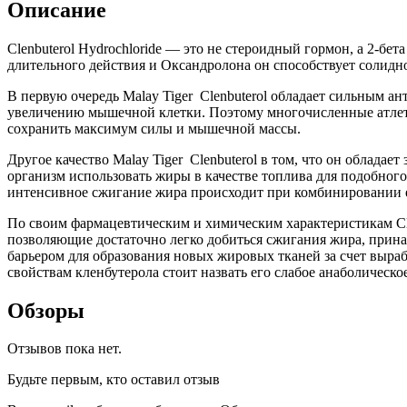
Описание
0,04мг/50
таб.
Clenbuterol Hydrochloride — это не стероидный гормон, а 2-б
длительного действия и Оксандролона он способствует солид
В первую очередь Malay Tiger Clenbuterol обладает сильным а
увеличению мышечной клетки. Поэтому многочисленные атлеты
сохранить максимум силы и мышечной массы.
Другое качество Malay Tiger Clenbuterol в том, что он облад
организм использовать жиры в качестве топлива для подобного
интенсивное сжигание жира происходит при комбинировании 
По своим фармацевтическим и химическим характеристикам Cle
позволяющие достаточно легко добиться сжигания жира, принад
барьером для образования новых жировых тканей за счет в
свойствам кленбутерола стоит назвать его слабое анаболическо
Обзоры
Отзывов пока нет.
Будьте первым, кто оставил отзыв