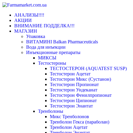
Переключить
АНАЛИЗЫ!!!!
навигацию
АКЦИИ
ВНИМАНИЕ ПОДДЕЛКА!!!
МАГАЗИН
Упаковка
ВИТАМИНІ Balkan Pharmaceuticals
Вода для инъекции
Инъeкциoнныe препараты
МИКСЫ
Тестостероны
ТЕСТОСТЕРОН (AQUATEST SUSP)
Тестостерон Ацетат
Тестостерон Микс (Сустанон)
Тестостерон Пропионат
Тестостерон Ундеканат
Тестостерон Фенилпропионат
Тестостерон Ципионат
Тестостерон Энантат
Тренболоны
Микс Тренболонов
Тренболон Гекса (параболан)
Тренболон Ацетат
Тренболон Энантат