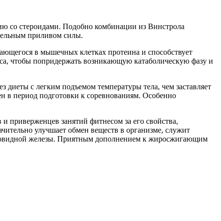
твию со стероидами. Подобно комбинации из Винстрола
ительным приливом силы.
ушающегося в мышечных клетках протеина и способствует
са, чтобы попридержать возникающую катаболическую фазу и
ез диеты с легким подъемом температуры тела, чем заставляет
ен в период подготовки к соревнованиям. Особенно
 и приверженцев занятий фитнесом за его свойства,
начительно улучшает обмен веществ в организме, служит
итовидной железы. Приятным дополнением к жиросжигающим