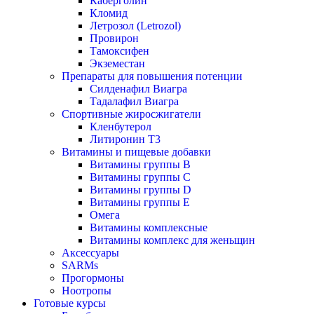
Каберголин
Кломид
Летрозол (Letrozol)
Провирон
Тамоксифен
Экземестан
Препараты для повышения потенции
Силденафил Виагра
Тадалафил Виагра
Спортивные жиросжигатели
Кленбутерол
Литиронин Т3
Витамины и пищевые добавки
Витамины группы В
Витамины группы С
Витамины группы D
Витамины группы Е
Омега
Витамины комплексные
Витамины комплекс для женьщин
Аксессуары
SARMs
Прогормоны
Ноотропы
Готовые курсы