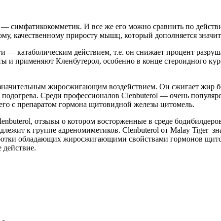
ета — симфатикокомметик. И все же его можно сравнить по дейс
ному, качественному приросту мышц, который дополняется знач
нти — катаболическим действием, т.е. он снижает процент разр
 и применяют Кленбутерол, особенно в конце стероидного кур
ает значительным жиросжигающим воздействием. Он сжигает жир б
 подогрева. Среди профессионалов Clenbuterol — очень популяр
его с препаратом гормона щитовидной железы цитомель.
nbuterol, отзывы о котором восторженные в среде бодибилдеров
лежит к группе адреномиметиков. Clenbuterol от Malay Tiger з
ыработки обладающих жиросжигающими свойствами гормонов щ
е действие.