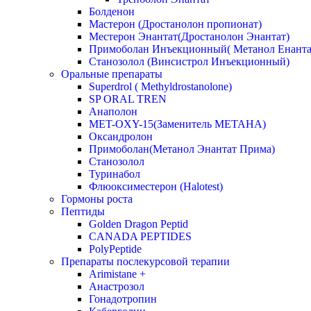
Болденон
Мастерон (Дростанолон пропионат)
Местерон Энантат(Дростанолон Энантат)
Примоболан Инъекционный( Метанол Енанта
Станозолол (Винсистрол Инъекционный)
Оральные препараты
Superdrol ( Methyldrostanolone)
SP ORAL TREN
Анаполон
MET-OXY-15(Заменитель МЕТАНА)
Оксандролон
Примоболан(Метанол Энантат Прима)
Станoзолол
Туринабол
Флюоксиместерон (Halotest)
Гормоны роста
Пептиды
Golden Dragon Peptid
CANADA PEPTIDES
PolyPeptide
Препараты послекурсовой терапии
Arimistane +
Анастрозол
Гонадотропин