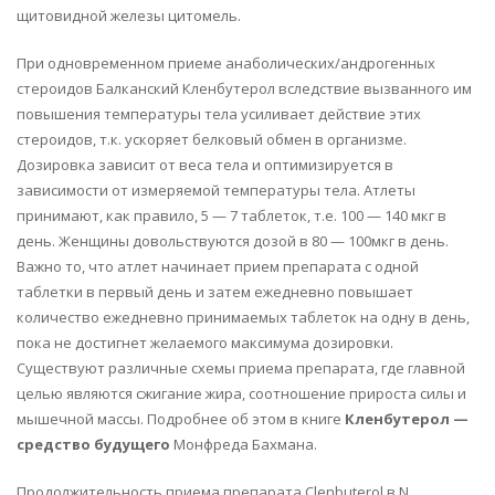
щитовидной железы цитомель.
При одновременном приеме анаболических/андрогенных
стероидов Балканский Кленбутерол вследствие вызванного им
повышения температуры тела усиливает действие этих
стероидов, т.к. ускоряет белковый обмен в организме.
Дозировка зависит от веса тела и оптимизируется в
зависимости от измеряемой температуры тела. Атлеты
принимают, как правило, 5 — 7 таблеток, т.е. 100 — 140 мкг в
день. Женщины довольствуются дозой в 80 — 100мкг в день.
Важно то, что атлет начинает прием препарата с одной
таблетки в первый день и затем ежедневно повышает
количество ежедневно принимаемых таблеток на одну в день,
пока не достигнет желаемого максимума дозировки.
Существуют различные схемы приема препарата, где главной
целью являются сжигание жира, соотношение прироста силы и
мышечной массы. Подробнее об этом в книге
Кленбутерол —
средство будущего
Монфреда Бахмана.
Продолжительность приема препарата Clenbuterol в N