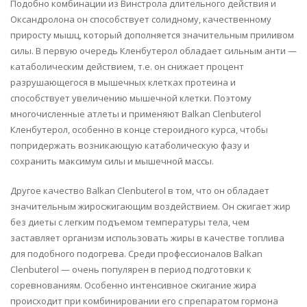
Подобно комбинации из Винстрола длительного действия и
Оксандролона он способствует солидному, качественному
приросту мышц, который дополняется значительным приливом
силы. В первую очередь Кленбутерол обладает сильным анти —
катаболическим действием, т.е. он снижает процент
разрушающегося в мышечных клетках протеина и
способствует увеличению мышечной клетки. Поэтому
многочисленные атлеты и применяют Balkan Clenbuterol
Кленбутерол, особенно в конце стероидного курса, чтобы
попридержать возникающую катаболическую фазу и
сохранить максимум силы и мышечной массы.
Другое качество Balkan Clenbuterol в том, что он обладает
значительным жиросжигающим воздействием. Он сжигает жир
без диеты с легким подъемом температуры тела, чем
заставляет организм использовать жиры в качестве топлива
для подобного подогрева. Среди профессионалов Balkan
Clenbuterol — очень популярен в период подготовки к
соревнованиям. Особенно интенсивное сжигание жира
происходит при комбинировании его с препаратом гормона