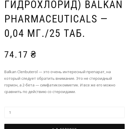
ГИДРОХЛОРИД) BALKAN
PHARMACEUTICALS —
0,04 МГ./25 ТАБ.
74.17
₴
Balkan Clenbuterol — это очень интересный препарат, на
который следует обратить внимание. Это не стероидный
гормон, а 2-бета — симфатикокомметик. И все же его можно
сравнить по действию со стероидами.