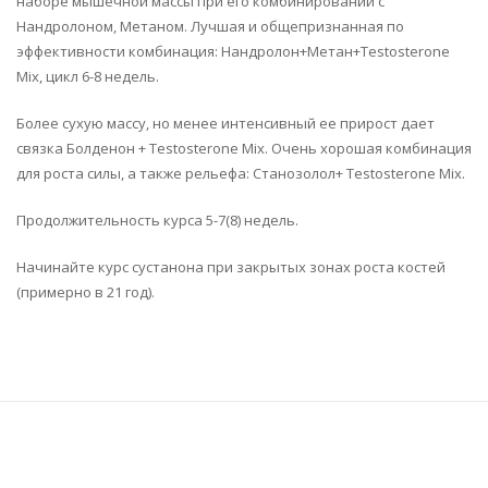
наборе мышечной массы при его комбинировании с
Нандролоном, Метаном. Лучшая и общепризнанная по
эффективности комбинация: Нандролон+Метан+Testosterone
Mix, цикл 6-8 недель.
Более сухую массу, но менее интенсивный ее прирост дает
связка Болденон + Testosterone Mix. Очень хорошая комбинация
для роста силы, а также рельефа: Станозолол+ Testosterone Mix.
Продолжительность курса 5-7(8) недель.
Начинайте курс сустанона при закрытых зонах роста костей
(примерно в 21 год).