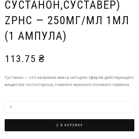
СУСТАНОН,СУСТАВЕР)
ZPHC — 250МГ/МЛ 1МЛ
(1 АМПУЛА)
113.75
₴
Сустанон — это название микса четырех эфиров действующего
вещества тестостерона, главного мужского полового гормона.
В КОРЗИНУ