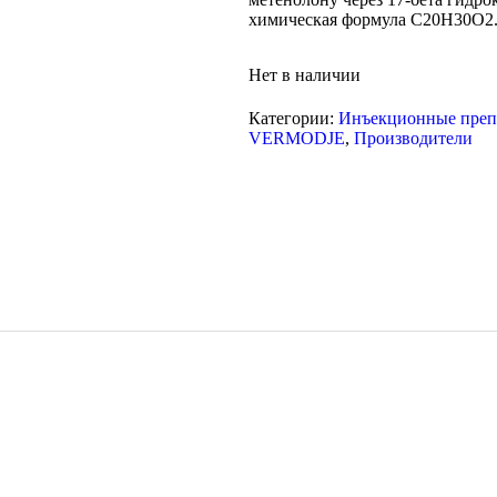
химическая формула C20H30O2
Нет в наличии
Категории:
Инъeкциoнныe преп
VERMODJE
,
Производители