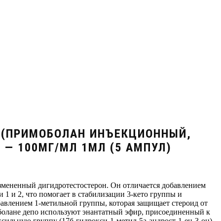
. (ПРИМОБОЛАН ИНЪЕКЦИОННЫЙ,
 — 100МГ/МЛ 1МЛ (5 АМПУЛ)
измененный дигидротестостерон. Он отличается добавлением
 1 и 2, что помогает в стабилизации 3-кето группы и
бавлением 1-метильной группы, которая защищает стероид от
болане депо используют энантатный эфир, присоединенный к
ксильную группу (17б-гидрокси-1-метил-5а-андрост-1-ен-3-он)