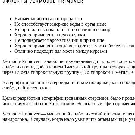
ЭФФЕКТЫ VERMODJE PRIMOVER
Наименьший откат от препарата
Не способствует задержке воды в организме
Не приводит к накапливанию излишнего жир
Хорошо применять в целях сушки
Не подвергается ароматизации в принципе
Хорошо применять, когда выходят из курса с более тяже
Отлично подходит для моста между курсами
Vermodje Primover – анаболик, измененный дигидротестостерон
анаболичности, добавлением 1-метильной группы, которая защ
через 17-бета гидроксильную группу (17б-гидрокси-1-метил-5
Эстерифицированные стероиды не такие полярные, как свободн
свободный метенолон.
Целью разработки эстерифицированных стероидов было продлен
инъекциями свободных стероидов. Энантатный эфир применяют,
Vermodje Primover — умеренный анаболический стероид, у него 
нандролона. В случаях, когда надо увеличить объем мышц и ув