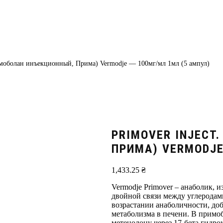
римоболан инъекционный, Прима) Vermodje — 100мг/мл 1мл (5 ампул)
PRIMOVER INJECT
ПРИМА) VERMODJE
1,433.25
₴
Vermodje Primover – анаболик, 
двойной связи между углеродами
возрастании анаболичности, до
метаболизма в печени. В примо
метенолону через 17-бета гидро