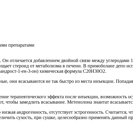
лыми препаратами
. Он отличается добавлением двойной связи между углеродами 1 
ищает стероид от метаболизма в печени. В примоболане депо и
а-андрост-1-ен-3-он) химическая формула C20H30O2.
ые, они всасываются не так быстро из места инъекции. Попадая 
ие терапевтического эффекта после инъекции, возможность осущ
 чтобы замедлить всасывание. Метенолона энантат всасывается
низкая андрогенность, отсутствует эстрогенность. Считается, ч
еличить сухость, при сушке, целесообразно применять данный пр