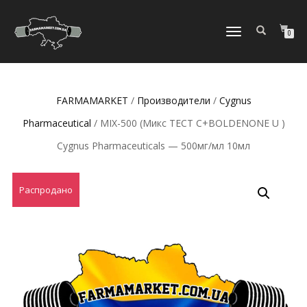
ПЕРЕКЛЮЧИТЬ
0
НАВИГАЦИЮ
FARMAMARKET
/
Производители
/
Cygnus
Pharmaceutical
/ MIX-500 (Микс TECT C+BOLDENONE U )
Cygnus Pharmaceuticals — 500мг/мл 10мл
Распродано