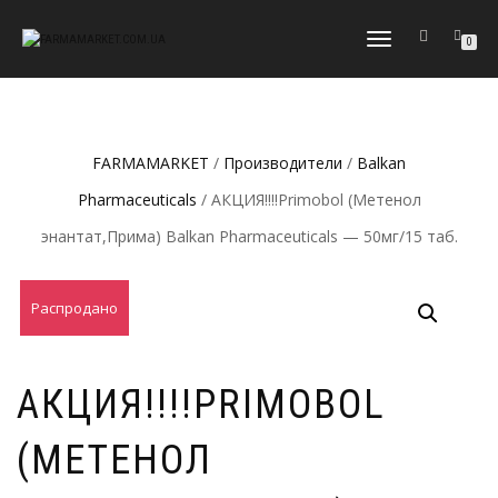
ПЕРЕКЛЮЧИТЬ
0
НАВИГАЦИЮ
FARMAMARKET
/
Производители
/
Balkan
Pharmaceuticals
/ АКЦИЯ!!!!Primobol (Метенол
энантат,Прима) Balkan Pharmaceuticals — 50мг/15 таб.
Распродано
АКЦИЯ!!!!PRIMOBOL
(МЕТЕНОЛ