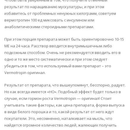
результат по наращиванию мускулатуры, и при этом
избавитесь от проблемных ненужных килограмм, советуем
вермотропин 100 ед миксовать с инсулином или
анаболитическими стероидными препаратами.
При этом порция препарата может быть ориентировочно 10-15
МЕ на 24 часа. Расствор вводится внутримышечным либо
подкожным способом. Очень не рекомендуется вводить его в
одно и то же место систематически и при этом следует
убедиться в том, что используемый вами препарат – это
Vermotropin оригинал.
Результат от препарата, что вышеупомянут, бесспорно, радует.
Но как всегда имеется «НО». Подобный эффект будет только в
случае, если гормон роста Vermotropin — оригинал! Стоит
учитывать такие факторы, как цена препарата, форма выпуска
в виде белого порошка и то, какой результат от него ждут
покупатели. Это, несомненно, наталкивает на мысль, что
найдется огромное количество людей, жалеющих получить