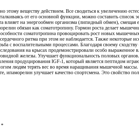
о этому веществу действием. Все сводиться к увеличению есте
талкиваясь от его основной функции, можно составить список 
 влияет на энергообмен организма (липидный обмен), смещая е
релин обязан как соматотропину. Гормон роста делает мышеч
способности соматотропина провоцировать рост новых мышечных
ердечного ритма при этом не наблюдается. Также некоторые ис
ьба с воспалительными процессами. Благодаря своему сходству с
следования на крысах продемонстрировали особо выраженное вл
товидной железы. Улучшает функциональность половых органов
иления продуцирования IGF-1, который является пептидом игра
многим людям терять вес во время наращивания мышечной массы.
е, ипаморелин улучшает качество спортсмена. Это свойство пол
ы
*