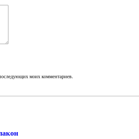
ля последующих моих комментариев.
лакон