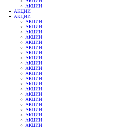
АКЦИИ
АКЦИИ
АКЦИИ
АКЦИИ
АКЦИИ
АКЦИИ
АКЦИИ
АКЦИИ
АКЦИИ
АКЦИИ
АКЦИИ
АКЦИИ
АКЦИИ
АКЦИИ
АКЦИИ
АКЦИИ
АКЦИИ
АКЦИИ
АКЦИИ
АКЦИИ
АКЦИИ
АКЦИИ
АКЦИИ
АКЦИИ
АКЦИИ