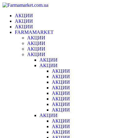
Переключить
АКЦИИ
навигацию
АКЦИИ
АКЦИИ
FARMAMARKET
АКЦИИ
АКЦИИ
АКЦИИ
АКЦИИ
АКЦИИ
АКЦИИ
АКЦИИ
АКЦИИ
АКЦИИ
АКЦИИ
АКЦИИ
АКЦИИ
АКЦИИ
АКЦИИ
АКЦИИ
АКЦИИ
АКЦИИ
АКЦИИ
АКЦИИ