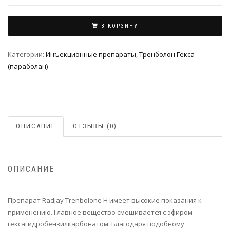
В КОРЗИНУ
Категории:
Инъeкциoнныe препараты
,
Тренболон Гекса
(параболан)
ОПИСАНИЕ
ОТЗЫВЫ (0)
ОПИСАНИЕ
Препарат Radjay Trenbolone H имеет высокие показания к
применению. Главное вещество смешивается с эфиром
гексагидробензилкарбонатом. Благодаря подобному