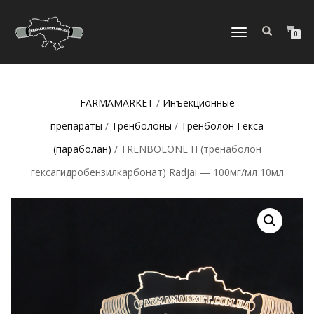
ПЕРЕКЛЮЧИТЬ
0
НАВИГАЦИЮ
FARMAMARKET
/
Инъeкциoнныe
препараты
/
Тренболоны
/
Тренболон Гекса
(параболан)
/ TRENBOLONE H (тренаболон
гексагидробензилкарбонат) Radjai — 100мг/мл 10мл