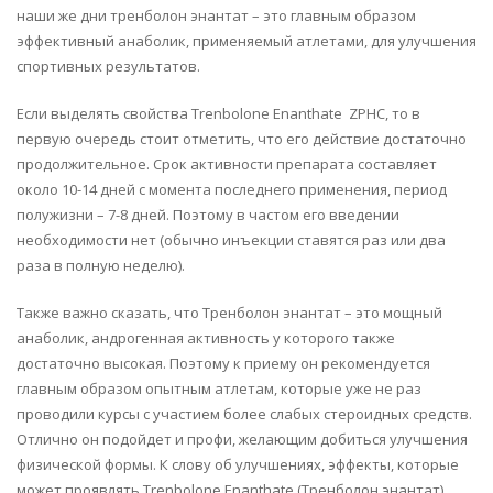
наши же дни тренболон энантат – это главным образом
эффективный анаболик, применяемый атлетами, для улучшения
спортивных результатов.
Если выделять свойства Trenbolone Enanthate ZPHC, то в
первую очередь стоит отметить, что его действие достаточно
продолжительное. Срок активности препарата составляет
около 10-14 дней с момента последнего применения, период
полужизни – 7-8 дней. Поэтому в частом его введении
необходимости нет (обычно инъекции ставятся раз или два
раза в полную неделю).
Также важно сказать, что Тренболон энантат – это мощный
анаболик, андрогенная активность у которого также
достаточно высокая. Поэтому к приему он рекомендуется
главным образом опытным атлетам, которые уже не раз
проводили курсы с участием более слабых стероидных средств.
Отлично он подойдет и профи, желающим добиться улучшения
физической формы. К слову об улучшениях, эффекты, которые
может проявлять Trenbolone Enanthate (Тренболон энантат)