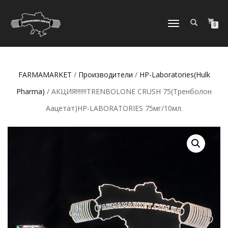
ПЕРЕКЛЮЧИТЬ
0
НАВИГАЦИЮ
FARMAMARKET
/
Производители
/
HP-Laboratories(Hulk
Pharma)
/ АКЦИЯ!!!!!!!TRENBOLONE CRUSH 75(Тренболон
Аацетат)HP-LABORATORIES 75мг/10мл.