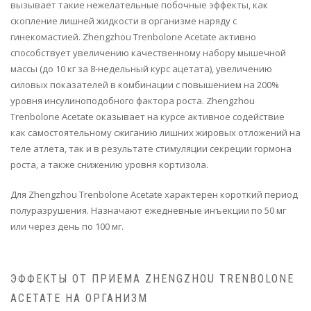
вызывает такие нежелательные побочные эффекты, как
скопление лишней жидкости в организме наряду с
гинекомастией. Zhengzhou Trenbolone Acetate активно
способствует увеличению качественному набору мышечной
массы (до 10 кг за 8-недельный курс ацетата), увеличению
силовых показателей в комбинации с повышением на 200%
уровня инсулиноподобного фактора роста. Zhengzhou
Trenbolone Acetate оказывает на курсе активное содействие
как самостоятельному сжиганию лишних жировых отложений на
теле атлета, так и в результате стимуляции секреции гормона
роста, а также снижению уровня кортизола.
Для Zhengzhou Trenbolone Acetate характерен короткий период
полуразрушения. Назначают ежедневные инъекции по 50 мг
или через день по 100 мг.
ЭФФЕКТЫ ОТ ПРИЕМА ZHENGZHOU TRENBOLONE
ACETATE НА ОРГАНИЗМ