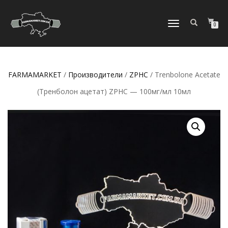
ПЕРЕКЛЮЧИТЬ
0
НАВИГАЦИЮ
FARMAMARKET
/
Производители
/
ZPHC
/ Trenbolone Acetate
(Тренболон ацетат) ZPHC — 100мг/мл 10мл