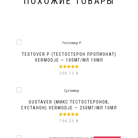
ПОХОЖИЕ ТОВАРЫ
TESTOVER P (ТЕСТОСТЕРОН ПРОПИОНАТ)
VERMODJE — 100МГ/МЛ 10МЛ
Оценка
5.00
398.13
₴
из 5
SUSTAVER (МИКС ТЕСТОСТЕРОНОВ,
СУСТАНОН) VERMODJE — 250МГ/МЛ 10МЛ
Оценка
5.00
796.25
₴
из 5