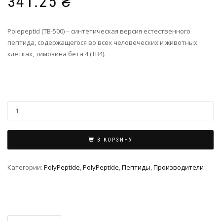
341.25
₴
Polepeptid (TB-500) – синтетическая версия естественного
пептида, содержащегося во всех человеческих и животных
клетках, тимозина бета 4 (TB4).
В КОРЗИНУ
Категории:
PolyPeptide
,
PolyPeptide
,
Пептиды
,
Производители