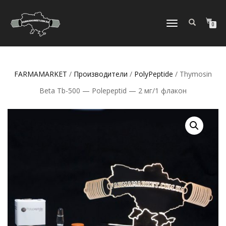
ПЕРЕКЛЮЧИТЬ
0
НАВИГАЦИЮ
FARMAMARKET
/
Производители
/
PolyPeptide
/ Thymosin
Beta Tb-500 — Polepeptid — 2 мг/1 флакон