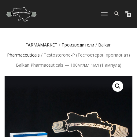
ПЕРЕКЛЮЧИТЬ
0
НАВИГАЦИЮ
FARMAMARKET
/
Производители
/
Balkan
Pharmaceuticals
/ Testosterone-P (Тестостерон пропионат)
Balkan Pharmaceuticals — 100мг/мл 1мл (1 ампула)