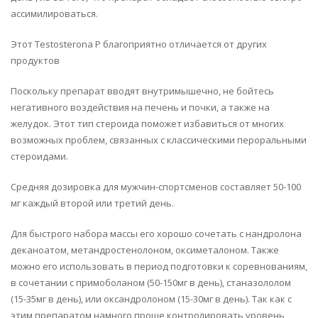
ассимилироваться.
Этот Testosterona P благоприятно отличается от других
продуктов
Поскольку препарат вводят внутримышечно, не бойтесь
негативного воздействия на печень и почки, а также на
желудок. Этот тип стероида поможет избавиться от многих
возможных проблем, связанных с классическими пероральными
стероидами.
Средняя дозировка для мужчин-спортсменов составляет 50-100
мг каждый второй или третий день.
Для быстрого набора массы его хорошо сочетать с нандролона
деканоатом, метандростенолоном, оксиметалоном. Также
можно его использовать в период подготовки к соревнованиям,
в сочетании с примоболаном (50-150мг в день), станазололом
(15-35мг в день), или оксандролоном (15-30мг в день). Так как с
этим препаратом намного проще контролировать уровень