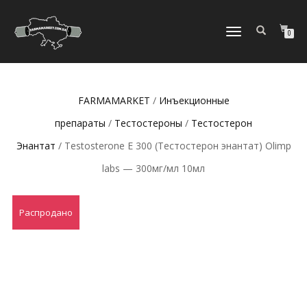
ПЕРЕКЛЮЧИТЬ
0
НАВИГАЦИЮ
FARMAMARKET
/
Инъeкциoнныe
препараты
/
Тестостероны
/
Тестостерон
Энантат
/ Testosterone E 300 (Тестостерон энантат) Olimp
labs — 300мг/мл 10мл
Распродано