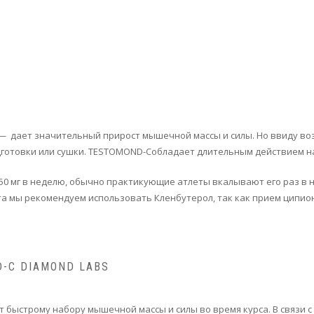
— дает значительный прирост мышечной массы и силы. Но ввиду воз
отовки или сушки. TESTOMOND-Cобладает длительным действием на 
0 мг в неделю, обычно практикующие атлеты вкалывают его раз в не
ата мы рекомендуем использовать Кленбутерол, так как прием ципи
-C DIAMOND LABS
 быстрому набору мышечной массы и силы во время курса. В связи с 