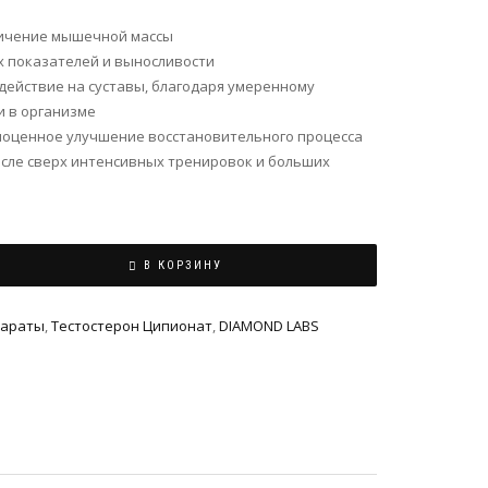
ичение мышечной массы
 показателей и выносливости
действие на суставы, благодаря умеренному
и в организме
ноценное улучшение восстановительного процесса
сле сверх интенсивных тренировок и больших
В КОРЗИНУ
параты
,
Тестостерон Ципионат
,
DIAMOND LABS