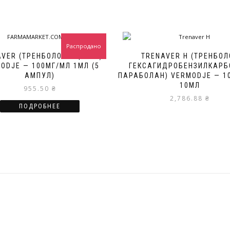
Распродано
AVER (ТРЕНБОЛОН АЦЕТАТ)
TRENAVER H (ТРЕНБОЛ
ODJE — 100МГ/МЛ 1МЛ (5
ГЕКСАГИДРОБЕНЗИЛКАРБ
АМПУЛ)
ПАРАБОЛАН) VERMODJE — 1
10МЛ
955.50
₴
2,786.88
₴
ПОДРОБНЕЕ