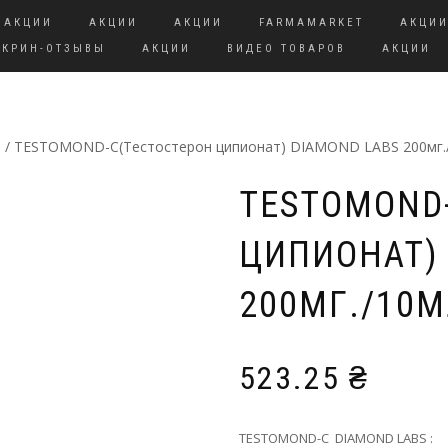
АКЦИИ
АКЦИИ
АКЦИИ
FARMAMARKET
АКЦИ
СКРИН-ОТЗЫВЫ
АКЦИИ
ВИДЕО ТОВАРОВ
АКЦИИ
S
/ TESTOMOND-C(Тестостерон ципионат) DIAMOND LABS 200мг.
TESTOMOND
ЦИПИОНАТ) 
200МГ./10М
523.25
₴
TESTOMOND-C DIAMOND LABS :