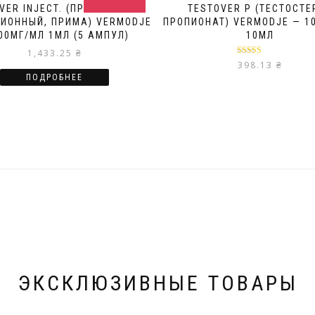
VER INJECT. (ПРИМОБОЛАН
TESTOVER P (ТЕСТОСТЕ
ИОННЫЙ, ПРИМА) VERMODJE
ПРОПИОНАТ) VERMODJE — 1
00МГ/МЛ 1МЛ (5 АМПУЛ)
10МЛ
1,433.25
₴
Оценка
5.00
398.13
₴
из 5
ПОДРОБНЕЕ
ЭКСКЛЮЗИВНЫЕ ТОВАРЫ