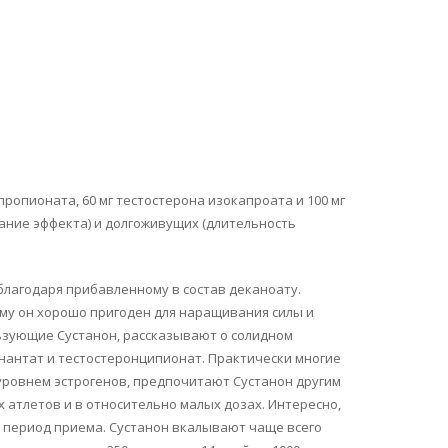
пропионата, 60 мг тестостерона изокапроата и 100 мг
ние эффекта) и долгоживущих (длительность
благодаря прибавленному в состав деканоату.
му он хорошо пригоден для наращивания силы и
ьзующие Сустанон, рассказывают о солидном
энантат и тестостеронципионат. Практически многие
уровнем эстрогенов, предпочитают Сустанон другим
 атлетов и в относительно малых дозах. Интересно,
й период приема. Сустанон вкалывают чаще всего