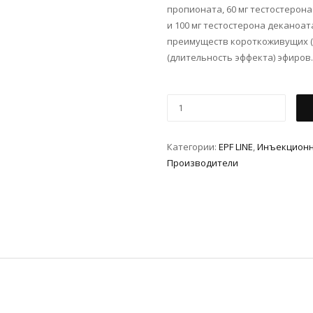
пропионата, 60 мг тестостерон
и 100 мг тестостерона деканоа
преимуществ короткоживущих (
(длительность эффекта) эфиров.
Категории:
EPF LINE
,
Инъeкциoнн
Производители