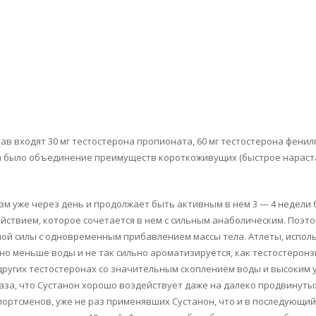
тав входят 30 мг тестостерона пропионата, 60 мг тестостерона фенил
а было объединение преимуществ короткоживущих (быстрое нараста
зм уже через день и продолжает быть активным в нем 3 — 4 недели 
твием, которое сочетается в нем с сильным анаболическим. Поэто
ой силы с одновременным прибавлением массы тела. Атлеты, испол
льно меньше воды и не так сильно ароматизируется, как тестостерон
ругих тестостеронах со значительным скоплением воды и высоким 
лаза, что Сустанон хорошо воздействует даже на далеко продвинутых
спортсменов, уже не раз применявших Сустанон, что и в последующи