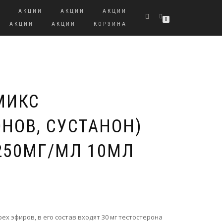
И
АКЦИИ
АКЦИИ
АКЦИИ
0
АКЦИИ
АКЦИИ
КОРЗИНА
МИКС
НОВ, СУСТАНОН)
 250МГ/МЛ 10МЛ
ех эфиров, в его состав входят 30 мг тестостерона