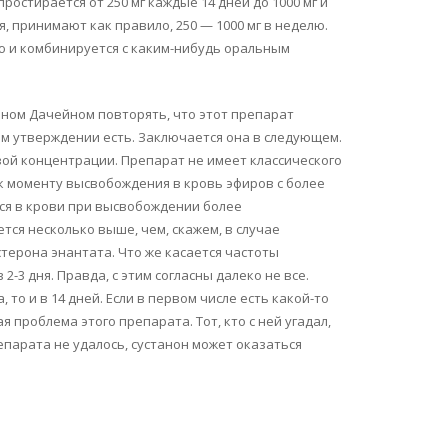
остирается от 250 мг каждые 14 дней до 1000 мг и
я, принимают как правило, 250 — 1000 мг в неделю.
лю и комбинируется с каким-нибудь оральным
Дэном Дачейном повторять, что этот препарат
том утверждении есть. Заключается она в следующем.
вой концентрации. Препарат не имеет классического
 к моменту высвобождения в кровь эфиров с более
ся в крови при высвобождении более
ся несколько выше, чем, скажем, в случае
стерона энантата. Что же касается частоты
-3 дня. Правда, с этим согласны далеко не все.
то и в 14 дней. Если в первом числе есть какой-то
 проблема этого препарата. Тот, кто с ней угадал,
епарата не удалось, сустанон может оказаться