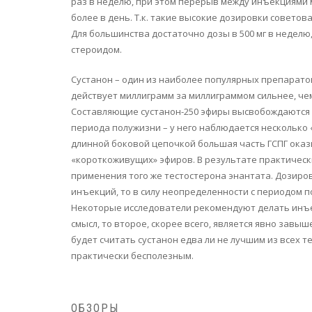
раз в неделю, при этом перерыв между инъекциями м
более в день. Т.к. такие высокие дозировки советова
Для большинства достаточно дозы в 500 мг в неделю
стероидом.
Сустанон – один из наиболее популярных препаратов
действует миллиграмм за миллиграммом сильнее, чем
Составляющие сустанон-250 эфиры высвобождаются в
периода полужизни – у него наблюдается несколько 
длинной боковой цепочкой большая часть ГСПГ оказ
«короткоживущих» эфиров. В результате практически
применения того же тестостерона энантата. Дозиров
инъекций, то в силу неопределенности с периодом по
Некоторые исследователи рекомендуют делать инъекци
смысл, то второе, скорее всего, является явно завы
будет считать сустанон едва ли не лучшим из всех 
практически бесполезным.
ОБЗОРЫ