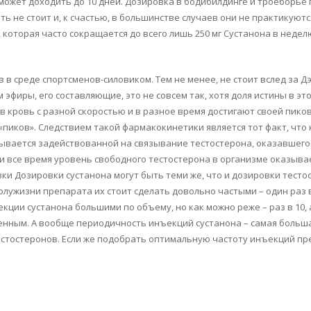
ожет доходить до 10 дней. Дозировка в бодибилдинге и троеборье пр
ть не стоит и, к счастью, в большинстве случаев они не практикуютс
, которая часто сокращается до всего лишь 250 мг Сустанона в неде
 в среде спортсменов-силовиком. Тем не менее, не стоит вслед за 
 эфиры, его составляющие, это не совсем так, хотя доля истины в э
 кровь с разной скоростью и в разное время достигают своей пико
«пиков». Следствием такой фармакокинетики является тот факт, что
ывается задействованной на связывание тестостерона, оказавшего
 все время уровень свободного тестостерона в организме оказывает
ки Дозировки сустанона могут быть теми же, что и дозировки тесто
лужизни препарата их стоит сделать довольно частыми – один раз в 2
и сустанона большими по объему, но как можно реже – раз в 10, а, 
шенным. А вообще периодичность инъекций сустанона – самая большая
тестостеронов. Если же подобрать оптимальную частоту инъекций пр