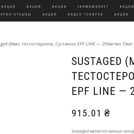
АКЦИИ
АКЦИИ
АКЦИИ
FARMAMARKET
АКЦИ
СКРИН-ОТЗЫВЫ
АКЦИИ
ВИДЕО ТОВАРОВ
АКЦИИ
aged (Микс тестостеронов, Сустанон) EPF LINE — 250мг/мл 10мл
SUSTAGED (
ТЕСТОСТЕРО
EPF LINE —
915.01
₴
Sustaged является смесью четыр