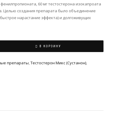
а фенилпропионата, 60 мг тестостерона изокапроата
та. Целью создания препарата было объединение
быстрое нарастание эффекта) и долгоживущих
В КОРЗИНУ
ыe препараты
,
Тестостерон Микс (Сустанон)
,