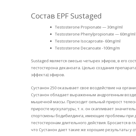
Состав EPF Sustaged
Testosterone Propionate — 30mg/ml
Testosterone Phenylpropionate — 60mg/ml
Testosterone Isocaproate- 60mg/ml
Testosterone Decanoate -100mg/m
Sustaged является смесью четырех эфиров, в его сос
тестостерона деканоата. Целью создания препарат
эффекта) эфиров.
Сустанон 250 оказывает свое воздействие на органи
Сустанон обладает выраженным андрогенным воздейс
мышечной массы. Присходит сильный прирост телесн
приросте мускулатуры, т. к. он скапливает значите
спортсмены бодибилдинга, имеющие проблемы при д
тестостеронам длительного действия. Бросается в г
что Сустанон дает такие же хорошие результаты у 