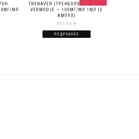
РОН
TRENAVER (ТРЕНБОЛОН АЦЕТАТ)
00МГ/МЛ
VERMODJE — 100МГ/МЛ 1МЛ (5
АМПУЛ)
955.50
₴
ПОДРОБНЕЕ