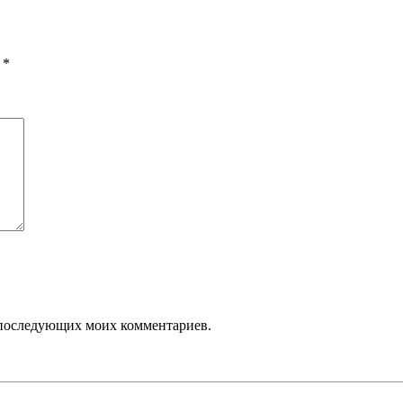
ы
*
ля последующих моих комментариев.