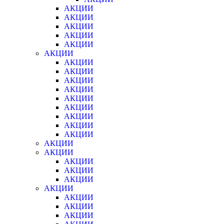
АКЦИИ
АКЦИИ
АКЦИИ
АКЦИИ
АКЦИИ
АКЦИИ
АКЦИИ
АКЦИИ
АКЦИИ
АКЦИИ
АКЦИИ
АКЦИИ
АКЦИИ
АКЦИИ
АКЦИИ
АКЦИИ
АКЦИИ
АКЦИИ
АКЦИИ
АКЦИИ
АКЦИИ
АКЦИИ
АКЦИИ
АКЦИИ