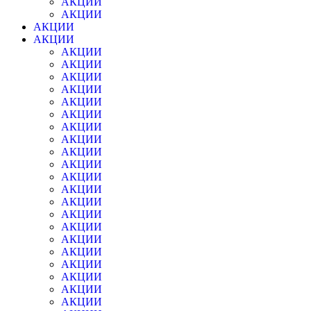
АКЦИИ
АКЦИИ
АКЦИИ
АКЦИИ
АКЦИИ
АКЦИИ
АКЦИИ
АКЦИИ
АКЦИИ
АКЦИИ
АКЦИИ
АКЦИИ
АКЦИИ
АКЦИИ
АКЦИИ
АКЦИИ
АКЦИИ
АКЦИИ
АКЦИИ
АКЦИИ
АКЦИИ
АКЦИИ
АКЦИИ
АКЦИИ
АКЦИИ