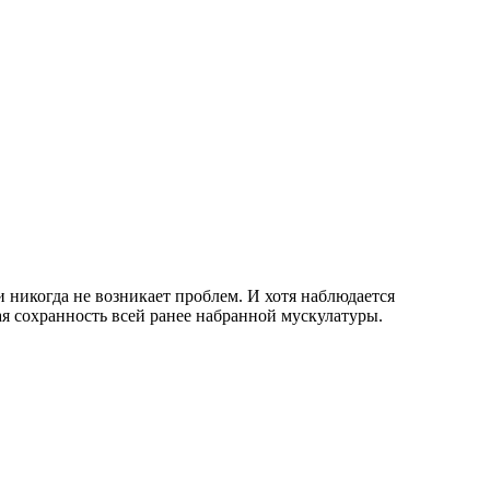
 никогда не возникает проблем. И хотя наблюдается
я сохранность всей ранее набранной мускулатуры.