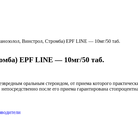
танозолол, Винстрол, Стромба) EPF LINE — 10мг/50 таб.
омба) EPF LINE — 10мг/50 таб.
езвредным оральным стероидом, от приема которого практически
 непосредственно после его приема гарантирована стопроцентна
зводители