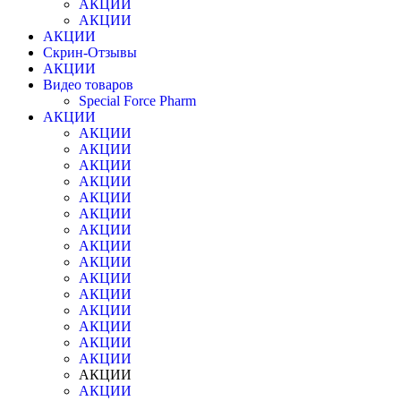
АКЦИИ
АКЦИИ
АКЦИИ
Скрин-Отзывы
АКЦИИ
Видео товаров
Special Force Pharm
АКЦИИ
АКЦИИ
АКЦИИ
АКЦИИ
АКЦИИ
АКЦИИ
АКЦИИ
АКЦИИ
АКЦИИ
АКЦИИ
АКЦИИ
АКЦИИ
АКЦИИ
АКЦИИ
АКЦИИ
АКЦИИ
АКЦИИ
АКЦИИ