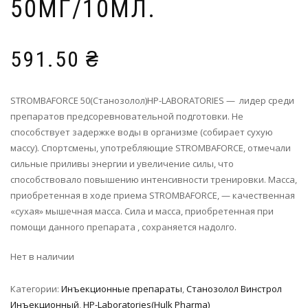
50МГ/10МЛ.
591.50
₴
STROMBAFORCE 50(Станозолол)HP-LABORATORIES — лидер среди
препаратов предсоревновательной подготовки. Не
способствует задержке воды в организме (собирает сухую
массу). Спортсмены, употребляющие STROMBAFORCE, отмечали
сильные приливы энергии и увеличение силы, что
способствовало повышению интенсивности тренировки. Масса,
приобретенная в ходе приема STROMBAFORCE, — качественная
«сухая» мышечная масса. Сила и масса, приобретенная при
помощи данного препарата , сохраняется надолго.
Нет в наличии
Категории:
Инъeкциoнныe препараты
,
Станозолол Винстрол
Инъекционный
,
HP-Laboratories(Hulk Pharma)