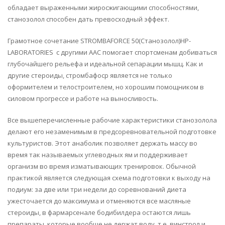
обладает выраженными жиросжигающими способностями,
станозолол способен дать превосходный эффект.
Грамотное сочетание STROMBAFORCE 50(Станозолол)HP-
LABORATORIES с другими ААС помогает спортсменам добиваться
глубочайшего рельефа и идеальной сепарации мышц. Как и
другие стероиды, стромбафоср является не только
оформителем и телостроителем, но хорошим помощником в
силовом прогрессе и работе на выносливость.
Все вышеперечисленные рабочие характеристики станозолола
делают его незаменимым в предсоревновательной подготовке
культуристов. Этот анаболик позволяет держать массу во
время так называемых углеводных ям и поддерживает
организм во время изматывающих тренировок. Обычной
практикой является следующая схема подготовки к выходу на
подиум: за две или три недели до соревнований диета
ужесточается до максимума и отменяются все масляные
стероиды, в фармарсенале бодибилдера остаются лишь
препараты, которые вообще не держат воду, т.е. винстрол и,