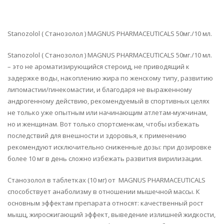
Stanozolol ( Станозолол ) MAGNUS PHARMACEUTICALS 50мг./10 мл.
Stanozolol ( Станозолол ) MAGNUS PHARMACEUTICALS 50мг./10 мл.
– это не ароматизирующийся стероид, не приводящий к
задержке воды, накоплению жира по женскому типу, развитию
липомастии/гинекомастии, и благодаря не выраженному
андрогенному действию, рекомендуемый в спортивных целях
не только уже опытным или начинающим атлетам-мужчинам,
но и женщинам. Вот только спортсменкам, чтобы избежать
последствий для внешности и здоровья, к применению
рекомендуют исключительно сниженные дозы: при дозировке
более 10 мг в день сложно избежать развития вирилизации.
Станозолол в таблетках (10 мг) от MAGNUS PHARMACEUTICALS
способствует анаболизму в отношении мышечной массы. К
основным эффектам препарата относят: качественный рост
мышц, жиросжигающий эффект, выведение излишней жидкости,