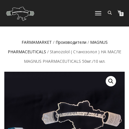
ПЕРЕКЛЮЧИТЬ
0
НАВИГАЦИЮ
FARMAMARKET
/
Производители
/
MAGNUS
PHARMACEUTICALS
/ Stanozolol ( Станозолол ) НА МАСЛЕ
MAGNUS PHARMACEUTICALS 50мг./10 мл.