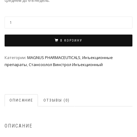
среднем до 6-8 недель.
В КОРЗИНУ
Категории:
MAGNUS PHARMACEUTICALS
,
Инъeкциoнныe
препараты
,
Станозолол Винстрол Инъекционный
ОПИСАНИЕ
ОТЗЫВЫ (0)
ОПИСАНИЕ