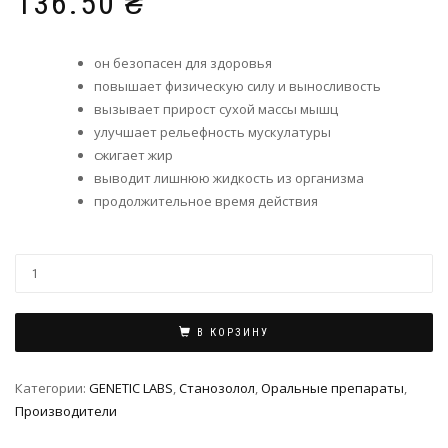
136.50
₴
он безопасен для здоровья
повышает физическую силу и выносливость
вызывает прирост сухой массы мышц
улучшает рельефность мускулатуры
сжигает жир
выводит лишнюю жидкость из организма
продолжительное время действия
В КОРЗИНУ
Категории:
GENETIC LABS
,
Станoзолол
,
Оральные препараты
,
Производители