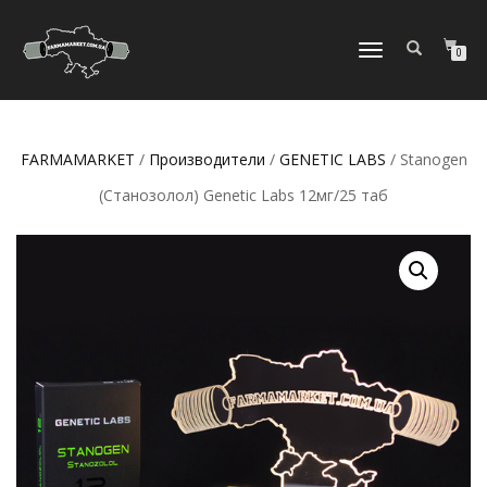
ПЕРЕКЛЮЧИТЬ
0
НАВИГАЦИЮ
FARMAMARKET
/
Производители
/
GENETIC LABS
/ Stanogen
(Станозолол) Genetic Labs 12мг/25 таб