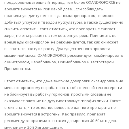
предсоревновательный период, тем более OXANDROFORCE не
ароматизируется ни при какой дозе. Если соблюдать
правильную диету вместе с данным препаратом, то можно
добиться упругой и твердой мускулатуры, а также существенно
снизить аппетит. Стоит отметить, что препарат не сжигает
жиры, но отыгрывает в этом косвенную роль. Принимать во
время еды оксандролон не рекомендуется, так как он может
вызвать тошноту ил рвоту. Для существенного прироста
мышечной массы OXANDROFORCE рекомендуют комбинировать
с Винстролом, Параболаном, Примоболаном и Тестостерон
Пропионатом.
Стоит отметить, что даже высокие дозировки оксандролона не
мешают организму вырабатывать собственный тестостерон и
не блокирует выработку гормонов, простыми словами не
оказывает влияние на дугу гипоталамус-гипофиз-яички. Также
стоит знать, что основное вещество данного препарата не
ароматизируется в эстрогены. Как правило, препарат
рекомендуют принимать в таких дозировках 40-60 мг в день
мужчинам и 20-30 мг женщинам.