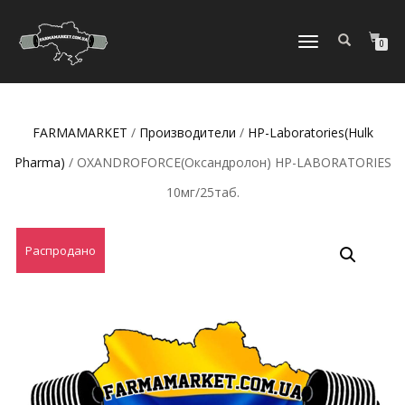
ПЕРЕКЛЮЧИТЬ
0
НАВИГАЦИЮ
FARMAMARKET
/
Производители
/
HP-Laboratories(Hulk
Pharma)
/ OXANDROFORCE(Оксандролон) HP-LABORATORIES
10мг/25таб.
Распродано