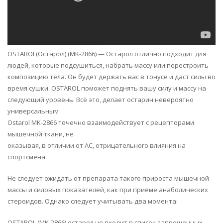
OSTAROL(Остарол) (MK-2866) — Остарол отлично подходит для
людей, которые подсушиться, набрать массу или перестроить
композицию тела. Он будет держать вас в тонусе и даст силы во
время сушки. OSTAROL поможет поднять вашу силу и массу на
следующий уровень. Всё это, делает остарин невероятно
универсальным
Ostarol MK-2866 точечно взаимодействует с рецепторами
мышечной ткани, не
оказывая, в отличии от АС, отрицательного влияния на
спортсмена.
Не следует ожидать от препарата такого прироста мышечной
массы и силовых показателей, как при приёме анаболических
стероидов. Однако следует учитывать два момента:
OSTAROL (MK-2866) остарол не входит в список запрещенных