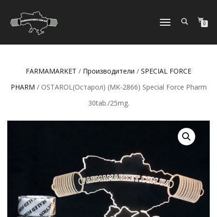
ПЕРЕКЛЮЧИТЬ
0
НАВИГАЦИЮ
FARMAMARKET
/
Производители
/
SPECIAL FORCE
PHARM
/ OSTAROL(Остарол) (MK-2866) Special Force Pharm
30tab./25mg.