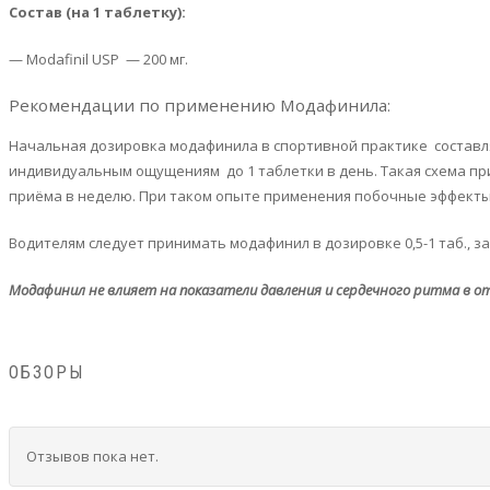
Состав (на 1 таблетку):
— Modafinil USP — 200 мг.
Рекомендации по применению Модафинила:
Начальная дозировка модафинила в спортивной практике составляе
индивидуальным ощущениям до 1 таблетки в день. Такая схема при
приёма в неделю. При таком опыте применения побочные эффекты
Водителям следует принимать модафинил в дозировке 0,5-1 таб., зап
Модафинил не влияет на показатели давления и сердечного ритма в о
ОБЗОРЫ
Отзывов пока нет.