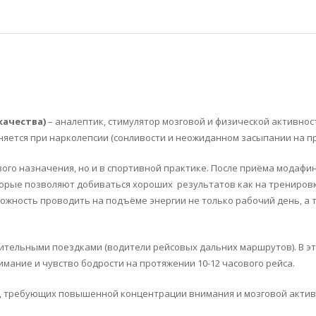
качества)
– аналептик, стимулятор мозговой и физической активнос
ется при нарколепсии (сонливости и неожиданном засыпании на пр
вого назначения, но и в спортивной практике. После приёма мода
торые позволяют добиваться хороших результатов как на тренировк
можность проводить на подъёме энергии не только рабочий день, а
лительными поездками (водители рейсовых дальних маршрутов). В эт
ание и чувство бодрости на протяжении 10-12 часового рейса.
требующих повышенной концентрации внимания и мозговой активност