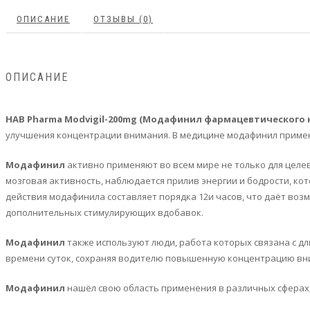
ОПИСАНИЕ
ОТЗЫВЫ (0)
ОПИСАНИЕ
HAB Pharma Modvigil-200mg (Модафинил фармацевтического 
улучшения концентрации внимания. В медицине модафинил применя
Модафинил
активно применяют во всем мире не только для целе
мозговая активность, наблюдается прилив энергии и бодрости, ко
действия модафинила составляет порядка 12и часов, что даёт воз
дополнительных стимулирующих вдобавок.
Модафинил
также используют люди, работа которых связана с д
времени суток, сохраняя водителю повышенную концентрацию вним
Модафинил
нашёл свою область применения в различных сферах, 