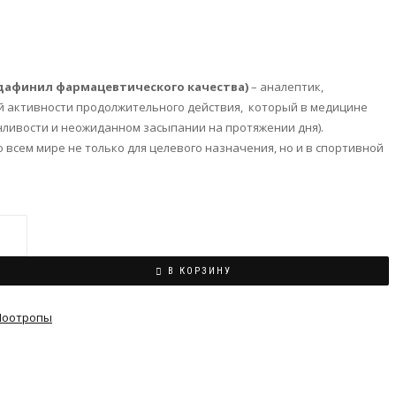
одафинил фармацевтического качества)
– аналептик,
й активности продолжительного действия, который в медицине
нливости и неожиданном засыпании на протяжении дня).
всем мире не только для целевого назначения, но и в спортивной
В КОРЗИНУ
Ноотропы