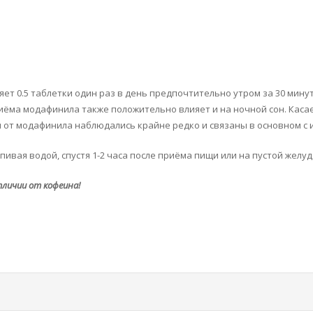
т 0.5 таблетки один раз в день предпочтительно утром за 30 минут
ёма модафинила также положительно влияет и на ночной сон. Касае
 от модафинила наблюдались крайне редко и связаны в основном с
ивая водой, спустя 1-2 часа после приёма пищи или на пустой желудо
тличии от кофеина!