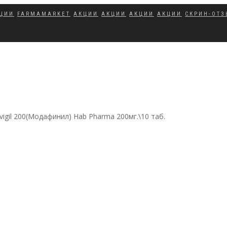
ЦИИ
FARMAMARKET
АКЦИИ
АКЦИИ
АКЦИИ
АКЦИИ
СКРИН-ОТ
igil 200(Модафинил) Hab Pharma 200мг.\10 таб.