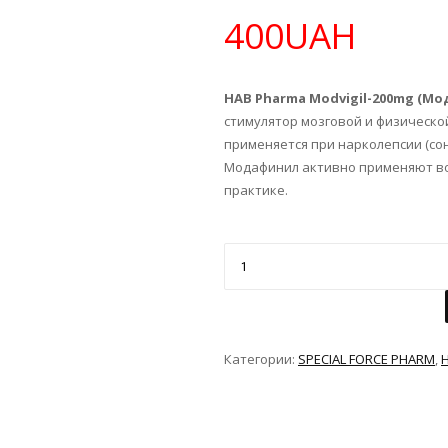
400UAH
HAB Pharma Modvigil-200mg (М
стимулятор мозговой и физическо
применяется при нарколепсии (со
Модафинил активно применяют во 
практике.
Категории:
SPECIAL FORCE PHARM
,