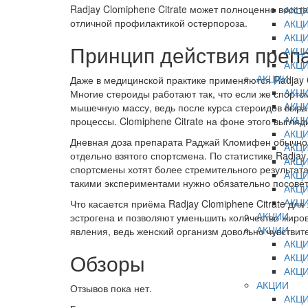
Radjay Clomiphene Citrate может полноценно восст
АКЦ
отличной профилактикой остерпороза.
АКЦ
АКЦ
Принцип действия препа
АКЦ
АКЦ
АКЦИИ
Даже в медицинской практике применяются Radjay Cl
АКЦ
Многие стероиды работают так, что если же спорт
АКЦ
мышечную массу, ведь после курса стероидов выра
АКЦ
процессы. Clomiphene Citrate на фоне этого выгляд
АКЦ
Дневная доза препарата Раджай Кломифен обычно в
АКЦ
отдельно взятого спортсмена. По статистике Radja
АКЦ
спортсмены хотят более стремительного результат
АКЦ
такими экспериментами нужно обязательно посовет
АКЦ
АКЦ
Что касается приёма Radjay Clomiphene Citrate дл
АКЦИИ
эстрогена и позволяют уменьшить количество жиро
АКЦИИ
явления, ведь женский организм довольно чувстви
АКЦ
Обзоры
АКЦ
АКЦ
АКЦИИ
Отзывов пока нет.
АКЦ