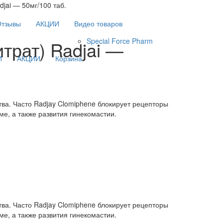
ai — 50мг/100 таб.
Отзывы
АКЦИИ
Видео товаров
Special Force Pharm
рат) Radjai —
И
АКЦИИ
Корзина
ства. Часто Radjay Clomiphene блокирует рецепторы
ме, а также развития гинекомастии.
ства. Часто Radjay Clomiphene блокирует рецепторы
ме, а также развития гинекомастии.