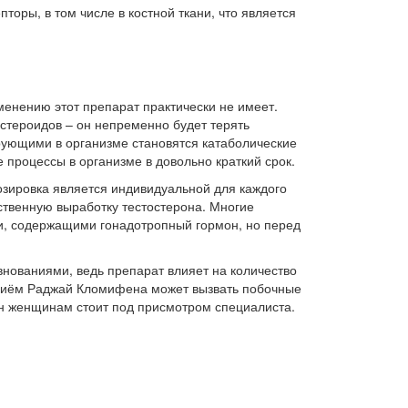
оры, в том числе в костной ткани, что является
именению этот препарат практически не имеет.
стероидов – он непременно будет терять
рующими в организме становятся катаболические
е процессы в организме в довольно краткий срок.
озировка является индивидуальной для каждого
ественную выработку тестостерона. Многие
ми, содержащими гонадотропный гормон, но перед
внованиями, ведь препарат влияет на количество
 приём Раджай Кломифена может вызвать побочные
ен женщинам стоит под присмотром специалиста.