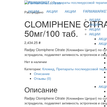
FARMAMARKET
/
Препараты послекурсовой терапи
АКЦИИ
АКЦИИ
АКЦИИ
FARMAMARKE
Распродано
АКЦИИ
CLOMIPHENE CITRAT
АКЦИИ
АКЦИИ
50мг/100 таб.
АКЦИИ
АКЦ
2,434.25
₴
АКЦ
Radjay Clomiphene Citrate (Кломифен Цитрат) по су
эстрадиола, подавляет активность эстрогенов и сво
Нет в наличии
Категории:
Кломид
,
Препараты послекурсовой тера
Описание
Отзывы (0)
АКЦ
Описание
Radjay Clomiphene Citrate (Кломифен Цитрат) по су
эстрадиола, подавляет активность эстрогенов и сво