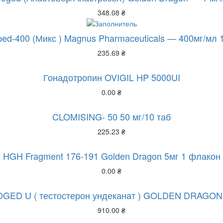
348.08
₴
pped-400 (Микс ) Magnus Pharmaceuticals — 400мг/мл
235.69
₴
Гонадотропин OVIGIL HP 5000UI
0.00
₴
CLOMISING- 50 50 мг/10 таб
225.23
₴
HGH Fragment 176-191 Golden Dragon 5мг 1 флакон
0.00
₴
GED U ( тестостерон ундеканат ) GOLDEN DRAGON
910.00
₴