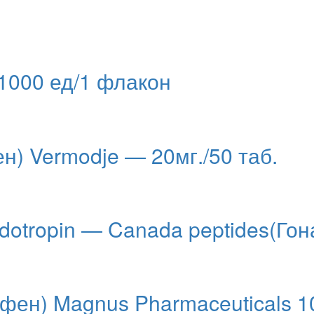
000 ед/1 флакон
н) Vermodje — 20мг./50 таб.
dotropin — Canada peptides(Го
ен) Magnus Pharmaceuticals 10