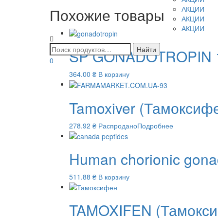
АКЦИИ
Похожие товары
АКЦИИ
АКЦИИ
SP GONADOTROPIN 1
0
364.00
₴
В корзину
Tamoxiver (Тамоксифе
278.92
₴
Распродано
Подробнее
Human chorionic gona
511.88
₴
В корзину
TAMOXIFEN (Тамоксиф