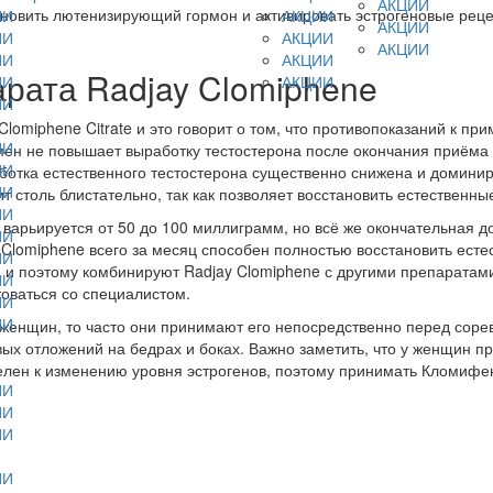
АКЦИИ
ановить лютенизирующий гормон и активировать эстрогеновые рецепт
ИИ
АКЦИИ
АКЦИИ
ИИ
АКЦИИ
АКЦИИ
ИИ
АКЦИИ
рата Radjay Clomiphene
ИИ
АКЦИИ
ИИ
omiphene Citrate и это говорит о том, что противопоказаний к пр
ИИ
смен не повышает выработку тестостерона после окончания приёма 
ИИ
ботка естественного тестостерона существенно снижена и домини
ИИ
ит столь блистательно, так как позволяет восстановить естественны
ИИ
арьируется от 50 до 100 миллиграмм, но всё же окончательная д
ИИ
y Clomiphene всего за месяц способен полностью восстановить ест
ИИ
а и поэтому комбинируют Radjay Clomiphene с другими препарата
ИИ
оваться со специалистом.
ИИ
ИИ
я женщин, то часто они принимают его непосредственно перед соре
вых отложений на бедрах и боках. Важно заметить, что у женщин
телен к изменению уровня эстрогенов, поэтому принимать Кломиф
ИИ
ИИ
ИИ
ИИ