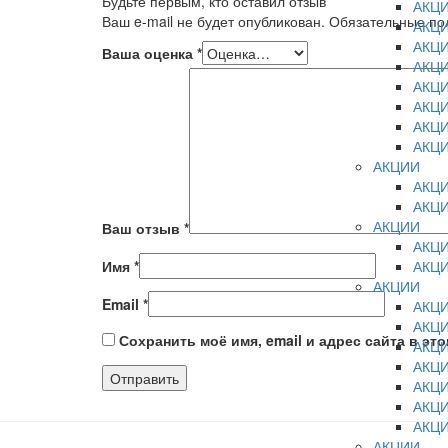
Будьте первым, кто оставил отзыв
АКЦ
Ваш e-mail не будет опубликован.
Обязательные п
АКЦ
АКЦ
Ваша оценка
*
АКЦ
АКЦ
АКЦ
АКЦ
АКЦ
АКЦИИ
АКЦ
АКЦ
АКЦИИ
Ваш отзыв
*
АКЦ
Имя
*
АКЦ
АКЦИИ
Email
*
АКЦ
АКЦ
Сохранить моё имя, email и адрес сайта в э
АКЦ
АКЦ
АКЦ
АКЦ
АКЦ
АКЦИИ