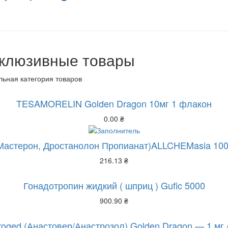
клюзивные товары
ьная категория товаров
TESAMORELIN Golden Dragon 10мг 1 флакон
0.00
₴
Мастерон, Дростанолон Пропианат)ALLCHEMasia 100
216.13
₴
Гонадотропин жидкий ( шприц ) Gufic 5000
900.90
₴
roged (Анастовер/Анастрозол) Golden Dragon — 1 мг./