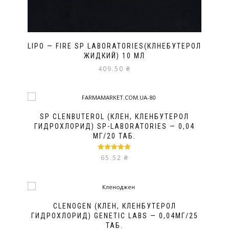
LIPO — FIRE SP LABORATORIES(КЛНЕБУТЕРОЛ
ЖИДКИЙ) 10 МЛ
409.50
₴
SP CLENBUTEROL (КЛЕН, КЛЕНБУТЕРОЛ
ГИДРОХЛОРИД) SP-LABORATORIES — 0,04
МГ/20 ТАБ.
Оценка
5.00
65.52
₴
из 5
CLENOGEN (КЛЕН, КЛЕНБУТЕРОЛ
ГИДРОХЛОРИД) GENETIC LABS — 0,04МГ/25
ТАБ.