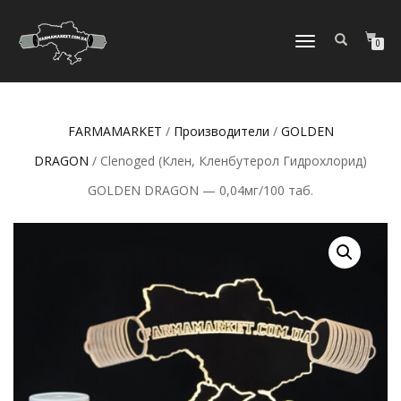
ПЕРЕКЛЮЧИТЬ
0
НАВИГАЦИЮ
FARMAMARKET
/
Производители
/
GOLDEN
DRAGON
/ Clenoged (Клен, Кленбутерол Гидрохлорид)
GOLDEN DRAGON — 0,04мг/100 таб.