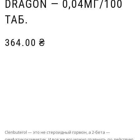
DRAGON — 0,04МГ/100
ТАБ.
364.00
₴
Clenbuterol — это не стероидный гормон, а 2-бета —
симфатикокомметик. И все же его можно сравнить по действию