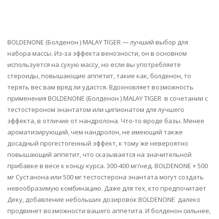
BOLDENONE (Болденон ) MALAY TIGER — лучший выбор для
набора массы. Из-за эффекта венозности, он в основном
используется на сухую массу, но если вы употребляете
стероиды, повышающие аппетит, такие как, болденон, то
терять вес вам вряд ли удастся. Вдохновляет возможность
применения BOLDENONE (Болденон ) MALAY TIGER в сочетании с
тестостероном энантатом или ципионатом для лучшего
эффекта, в отличие от нандролона. Что-то вроде базы. Менее
ароматизирующий, чем нандролон, не имеющий также
досадный прогестогенный эффект, к тому же невероятно
повышающий аппетит, что сказывается на значительной
прибавке в весе к концу курса. 300-400 мг/нед. BOLDENONE + 500
мг Сустанона или 500 мг тестостерона энантата могут создать
невообразимую комбинацию. Даже для тех, кто предпочитает
Деку, добавление небольших дозировок BOLDENONE далеко
продвинет возможности вашего аппетита. И болденон сильнее,