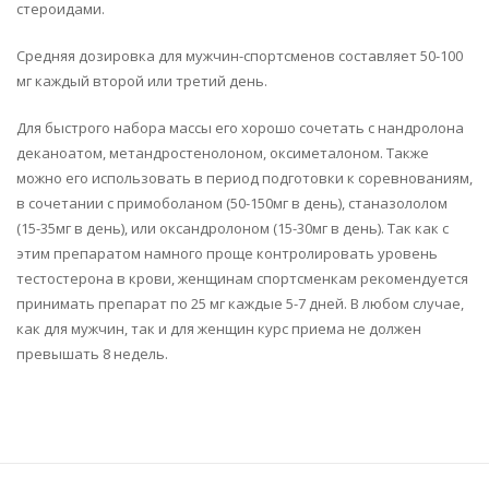
стероидами.
Средняя дозировка для мужчин-спортсменов составляет 50-100
мг каждый второй или третий день.
Для быстрого набора массы его хорошо сочетать с нандролона
деканоатом, метандростенолоном, оксиметалоном. Также
можно его использовать в период подготовки к соревнованиям,
в сочетании с примоболаном (50-150мг в день), станазололом
(15-35мг в день), или оксандролоном (15-30мг в день). Так как с
этим препаратом намного проще контролировать уровень
тестостерона в крови, женщинам спортсменкам рекомендуется
принимать препарат по 25 мг каждые 5-7 дней. В любом случае,
как для мужчин, так и для женщин курс приема не должен
превышать 8 недель.