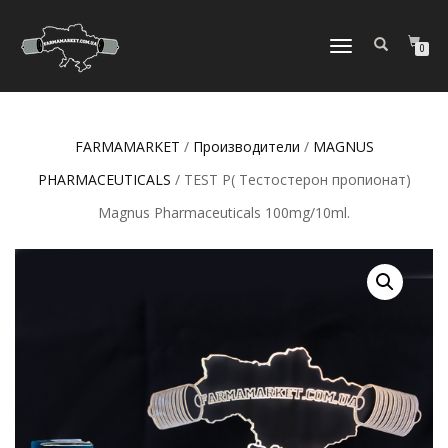
ПЕРЕКЛЮЧИТЬ
0
НАВИГАЦИЮ
FARMAMARKET
/
Производители
/
MAGNUS
PHARMACEUTICALS
/ TEST P( Тестостерон пропионат)
Magnus Pharmaceuticals 100mg/10ml.