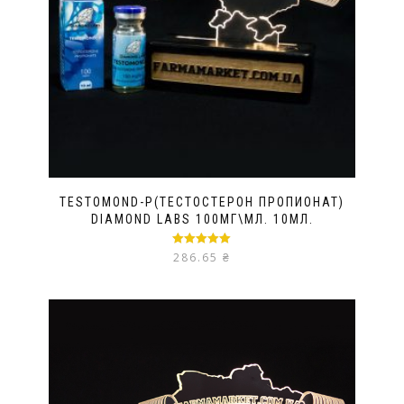
TESTOMOND-P(ТЕСТОСТЕРОН ПРОПИОНАТ)
DIAMOND LABS 100МГ\МЛ. 10МЛ.
Оценка
5.00
286.65
₴
из 5