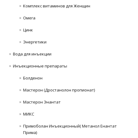
Комплекс витаминов для Женщин
Омега
Цинк
Энергетики
Вода для инъекции
Инъeкциoнныe препараты
Болденон
Мастерон (Дростанолон пропионат)
Мастерон Энантат
МИКС
Примоболан Инъекционный( Метанол Енантат
Прима)