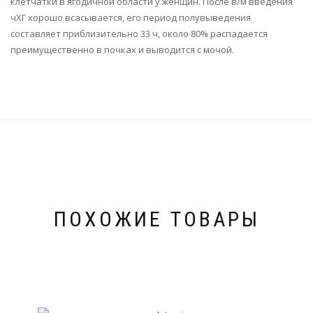
клетчатки в ягодичной области у женщин. После в/м введения
чХГ хорошо всасывается, его период полувыведения
составляет приблизительно 33 ч, около 80% распадается
преимущественно в почках и выводится с мочой.
ПОХОЖИЕ ТОВАРЫ