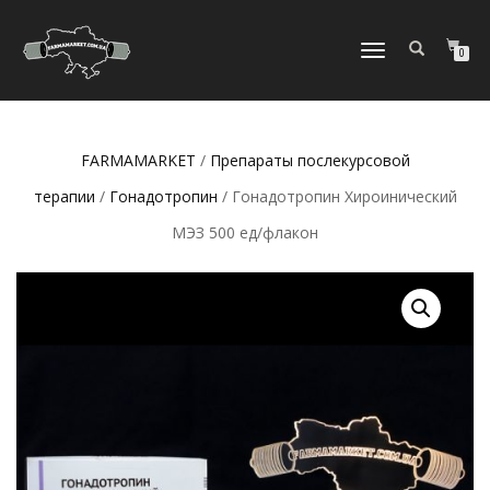
ПЕРЕКЛЮЧИТЬ
0
НАВИГАЦИЮ
FARMAMARKET
/
Препараты послекурсовой
терапии
/
Гонадотропин
/ Гонадотропин Хироинический
МЭЗ 500 ед/флакон