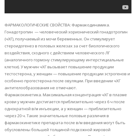
ФАРМАКОЛОГИЧЕСКИЕ СВОЙСТВА: Фармакодинамика.
Гонадотропин — человеческий хорионический гонадотропин
(чХГ), получаемый из мочи беременных. Он стимулирует
стероидогенез в половых железах за счет биологического
воздействия, сходного с действием человеческого ЛГ
(аналогичного гормону стимулирующему интерстициальные
клетки). У мужчин чХГ вызывает повышение продукции
тестостерона, у женщин — повышение продукции эстрогенов и
особенно прогестерона после овуляции. При введении чХГ
антителообразования не отмечают.
Фармакокинетика. Максимальная концентрация чХГ в плазме
крови у мужчин достигается приблизительно через 6 ч после
однократной в/м инъекции, а у женщин — приблизительно
через 20 ч. Такие значительные половые различия в
фармакокинетике препарата после в/м введения могут быть
обусловлены большей толщиной подкожной жировой