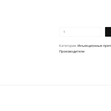
Категории:
Инъeкциoнныe пре
Производители