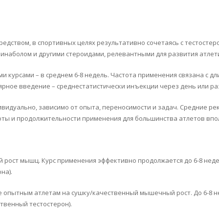
дством, в спортивных целях результативно сочетаясь с тестостеро
инаболом и другими стероидами, релевантными для развития атлет
курсами – в среднем 6-8 недель. Частота применения связана с дли
рное введение – среднестатистически инъекции через день или раз
видуально, зависимо от опыта, переносимости и задач. Средние рек
астоты и продолжительности применения для большинства атлетов вп
 рост мышц. Курс применения эффективно продолжается до 6-8 недел
на).
 опытным атлетам на сушку/качественный мышечный рост. До 6-8 не
твенный тестостерон).