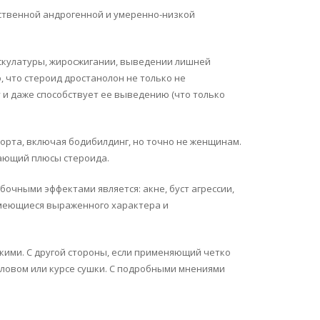
ственной андрогенной и умеренно-низкой
ускулатуры, жиросжигании, выведении лишней
, что стероид дростанолон не только не
 и даже способствует ее выведению (что только
орта, включая бодибилдинг, но точно не женщинам.
вающий плюсы стероида.
бочными эффектами является: акне, буст агрессии,
 имеющиеся выраженного характера и
ими. С другой стороны, если применяющий четко
иловом или курсе сушки. С подробными мнениями