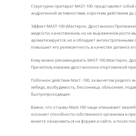
Структурно препарат MAST-100 представляет собой
андрогенной активностями, коротким действием до 2
Эффект MAST-100 (Мастерон, Дростанолон Пропианат
жидкости, качественном, но не выраженном росте мы
ароматизируется, но и обладает антиэстрогенными 
повышает его релевантность в качестве допинга атл
Кому можно рекомендовать MAST-100 (Мастерон, Дро
При использовании дростанолона спортсменкой при
Побочное действие Маст -100, за вычетом редкого а
либидо, возбудимость, бессонница, облысение, пода
быстропроходящие.
Важно, что отзывы Mast-100 чаще описывают хвалеб
осознает способности собственного организма и пре
можете ознакомиться на форуме и сайте, а после по