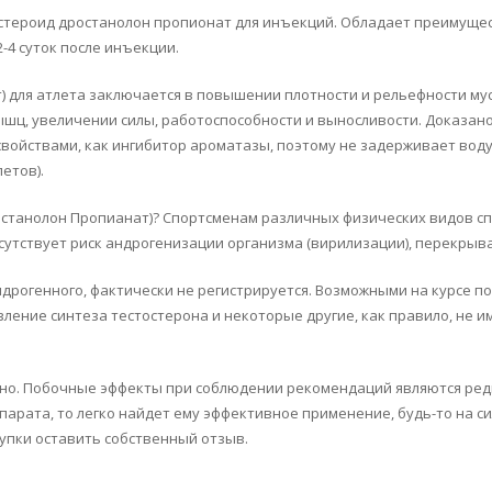
 стероид дростанолон пропионат для инъекций. Обладает преимуще
-4 суток после инъекции.
) для атлета заключается в повышении плотности и рельефности м
шц, увеличении силы, работоспособности и выносливости. Доказано
свойствами, как ингибитор ароматазы, поэтому не задерживает воду
етов).
станолон Пропианат)? Спортсменам различных физических видов сп
сутствует риск андрогенизации организма (вирилизации), перекры
ндрогенного, фактически не регистрируется. Возможными на курсе по
вление синтеза тестостерона и некоторые другие, как правило, не
но. Побочные эффекты при соблюдении рекомендаций являются редк
парата, то легко найдет ему эффективное применение, будь-то на с
купки оставить собственный отзыв.