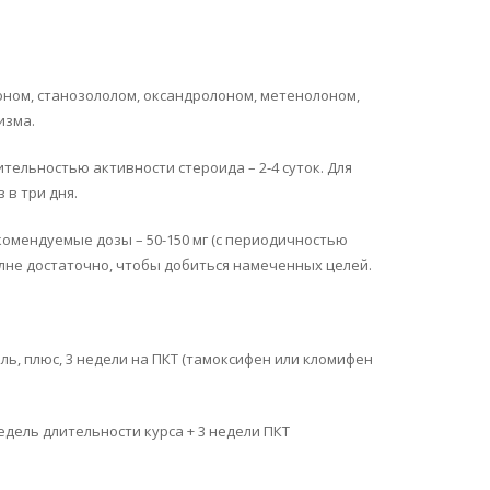
ном, станозололом, оксандролоном, метенолоном,
изма.
тельностью активности стероида – 2-4 суток. Для
 в три дня.
омендуемые дозы – 50-150 мг (с периодичностью
олне достаточно, чтобы добиться намеченных целей.
ь, плюс, 3 недели на ПКТ (тамоксифен или кломифен
дель длительности курса + 3 недели ПКТ