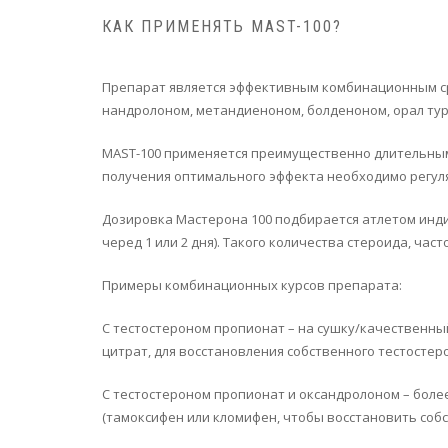
КАК ПРИМЕНЯТЬ MAST-100?
Препарат является эффективным комбинационным сре
нандролоном, метандиеноном, болденоном, орал тур
MAST-100 применяется преимущественно длительными 
получения оптимального эффекта необходимо регуля
Дозировка Мастерона 100 подбирается атлетом инди
черед 1 или 2 дня). Такого количества стероида, ч
Примеры комбинационных курсов препарата:
С тестостероном пропионат – на сушку/качественный
цитрат, для восстановления собственного тестостеро
С тестостероном пропионат и оксандролоном – более
(тамоксифен или кломифен, чтобы восстановить собс