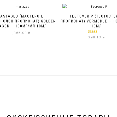
ASTAGED (МАСТЕРОН,
TESTOVER P (ТЕСТОСТЕ
НОЛОН ПРОПИОНАТ) GOLDEN
ПРОПИОНАТ) VERMODJE — 1
AGON — 100МГ/МЛ 10МЛ
10МЛ
1,365.00
₴
Оценка
5.00
398.13
₴
из 5