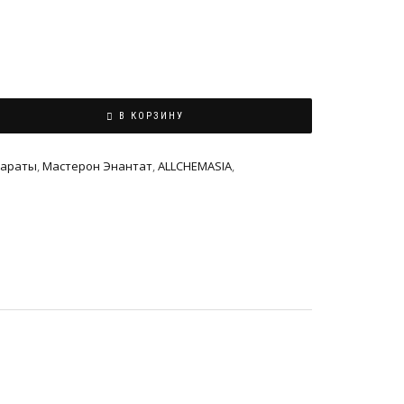
В КОРЗИНУ
параты
,
Мастерон Энантат
,
ALLCHEMASIA
,