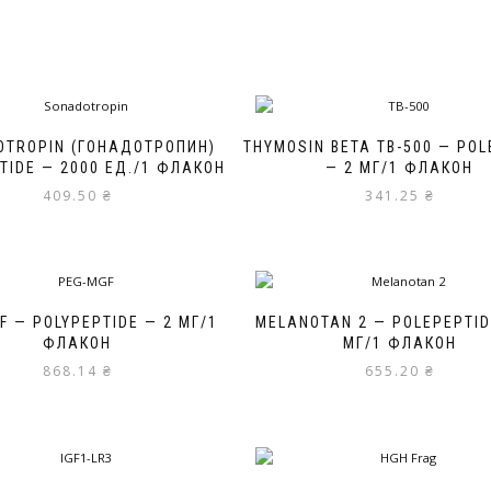
OTROPIN (ГОНАДОТРОПИН)
THYMOSIN BETA TB-500 — POL
TIDE — 2000 ЕД./1 ФЛАКОН
— 2 МГ/1 ФЛАКОН
409.50
₴
341.25
₴
F — POLYPEPTIDE — 2 МГ/1
MELANOTAN 2 — POLEPEPTID
ФЛАКОН
МГ/1 ФЛАКОН
868.14
₴
655.20
₴