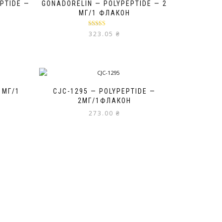
EPTIDE —
GONADORELIN — POLYPEPTIDE — 2
МГ/1 ФЛАКОН
Оценка
5.00
323.05
₴
из 5
 МГ/1
CJC-1295 — POLYPEPTIDE —
2МГ/1ФЛАКОН
273.00
₴