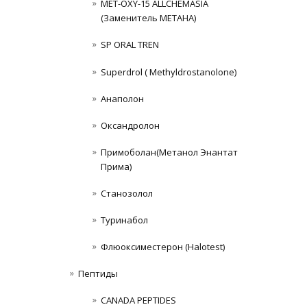
MET-OXY-15 ALLCHEMASIA
(Заменитель МЕТАНА)
SP ORAL TREN
Superdrol ( Methyldrostanolone)
Анаполон
Оксандролон
Примоболан(Метанол Энантат
Прима)
Станoзолол
Туринабол
Флюоксиместерон (Halotest)
Пептиды
CANADA PEPTIDES