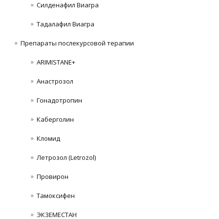
Силденафил Виагра
Тадалафил Виагра
Препараты послекурсовой терапии
ARIMISTANE+
Анастрозол
Гонадотропин
Каберголин
Кломид
Летрозол (Letrozol)
Провирон
Тамоксифен
ЭКЗЕМЕСТАН