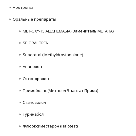
Ноотропы
Оральные препараты
MET-OXY-15 ALLCHEMASIA (Заменитель МЕТАНА)
SP ORAL TREN
Superdrol ( Methyldrostanolone)
Анаполон
Оксандролон
Примоболан(Метанол Энантат Прима)
Станoзолол
Туринабол
Флюоксиместерон (Halotest)