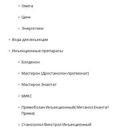
Омега
Цинк
Энергетики
Вода для инъекции
Инъeкциoнныe препараты
Болденон
Мастерон (Дростанолон пропионат)
Мастерон Энантат
МИКС
Примоболан Инъекционный( Метанол Енантат
Прима)
Станозолол Винстрол Инъекционный