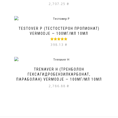
2,707.25
₴
TESTOVER P (ТЕСТОСТЕРОН ПРОПИОНАТ)
VERMODJE — 100МГ/МЛ 10МЛ
Оценка
5.00
398.13
₴
из 5
TRENAVER H (ТРЕНБОЛОН
ГЕКСАГИДРОБЕНЗИЛКАРБОНАТ,
ПАРАБОЛАН) VERMODJE — 100МГ/МЛ 10МЛ
2,786.88
₴