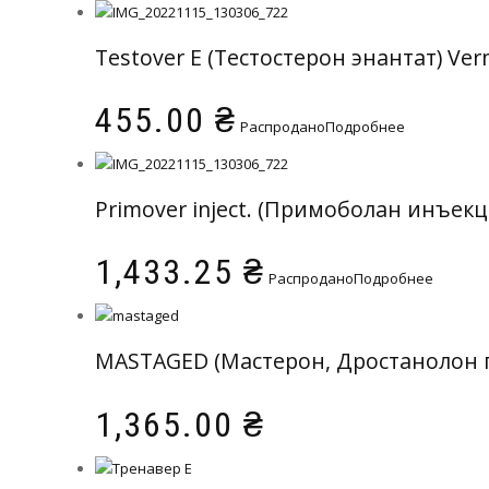
Testover E (Тестостерон энантат) Ve
455.00
₴
Распродано
Подробнее
Primover inject. (Примоболан инъек
1,433.25
₴
Распродано
Подробнее
MASTAGED (Мастерон, Дростанолон п
1,365.00
₴