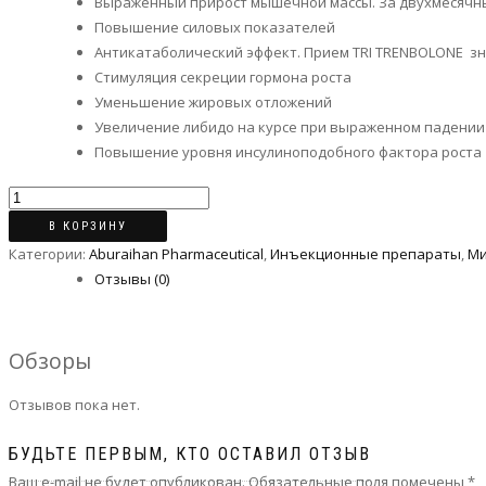
Выраженный прирост мышечной массы. За двухмесячный
Повышение силовых показателей
Антикатаболический эффект. Прием TRI TRENBOLONE з
Стимуляция секреции гормона роста
Уменьшение жировых отложений
Увеличение либидо на курсе при выраженном падении
Повышение уровня инсулиноподобного фактора роста
Количество
TRI
В КОРЗИНУ
TRENOLELОNE(
Категории:
Aburaihan Pharmaceutical
,
Инъeкциoнныe препараты
,
Ми
Микс
Отзывы (0)
Тренболонов)
ABURAIHAN
PHARMACEUTICAL
Обзоры
200mg/1ml./
1
Отзывов пока нет.
ампула
БУДЬТЕ ПЕРВЫМ, КТО ОСТАВИЛ ОТЗЫВ
Ваш e-mail не будет опубликован.
Обязательные поля помечены
*