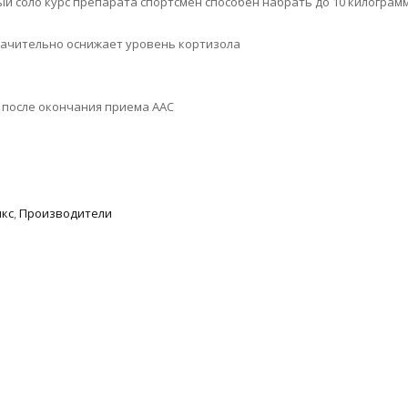
 соло курс препарата спортсмен способен набрать до 10 килограм
начительно оснижает уровень кортизола
 после окончания приема ААС
кс
,
Производители