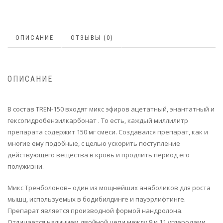
ОПИСАНИЕ
ОТЗЫВЫ (0)
ОПИСАНИЕ
В состав TREN-150 входят микс эфиров ацетатный, энантатный и
гексогидробензилкарбонат . То есть, каждый миллилитр
препарата содержит 150 мг смеси. Создавался препарат, как и
многие ему подобные, с целью ускорить поступление
действующего вещества в кровь и продлить период его
полужизни.
Микс Тренболонов– один из мощнейших анаболиков для роста
мышц, используемых в бодибилдинге и пауэрлифтинге.
Препарат является производной формой нандролона.
Отличается наличием двойной цепи между 9 и 11 углеродами.