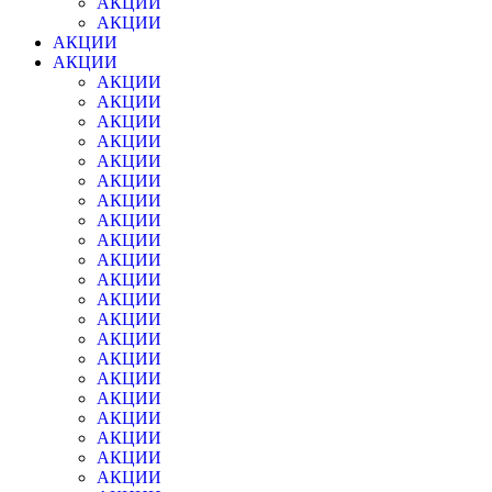
АКЦИИ
АКЦИИ
АКЦИИ
АКЦИИ
АКЦИИ
АКЦИИ
АКЦИИ
АКЦИИ
АКЦИИ
АКЦИИ
АКЦИИ
АКЦИИ
АКЦИИ
АКЦИИ
АКЦИИ
АКЦИИ
АКЦИИ
АКЦИИ
АКЦИИ
АКЦИИ
АКЦИИ
АКЦИИ
АКЦИИ
АКЦИИ
АКЦИИ