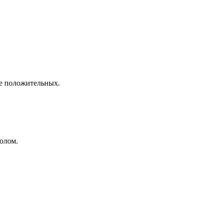
не положительных.
олом.