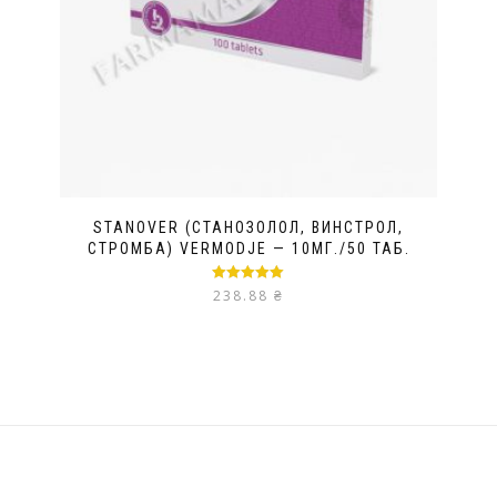
STANOVER (СТАНОЗОЛОЛ, ВИНСТРОЛ,
СТРОМБА) VERMODJE — 10МГ./50 ТАБ.
Оценка
5.00
238.88
₴
из 5